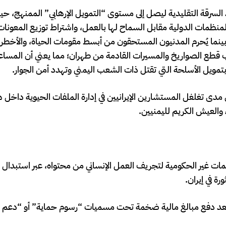
 السرقة التقليدية ليصل إلى مستوى “التمويل الإرهابي” الممنهج، ح
لمنظمات الدولية مقابل السماح لها بالعمل، واشتراط توزيع المعونات
بينما يُحرم المدنيون المستحقون من أبسط مقومات الحياة، والأخط
 قطع الصواريخ والمسيرات القادمة من طهران؛ مما يعني أن المساع
ف بتمويل الأسلحة التي تقتل ذات الشعب اليمني وتهدد أمن الجوار.
مدى تغلغل المستشارين الإيرانيين في إدارة الملفات الحيوية داخل 
 والعيش الكريم لليمنيين.
ات غير الحكومية لتجريف العمل الإنساني من محتواه، عبر استبدال ا
ة في إيران.
 بعد دفع مبالغ مالية ضخمة تحت مسميات “رسوم حماية” أو “دعم ا