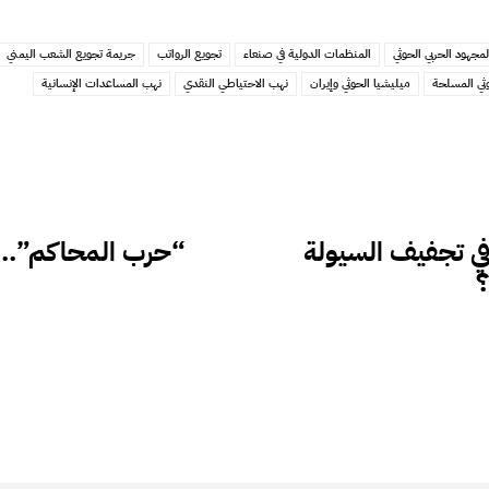
لمجهود الحربي الحوثي
المنظمات الدولية في صنعاء
تجويع الرواتب
جريمة تجويع الشعب اليمني
وثي المسلحة
ميليشيا الحوثي وإيران
نهب الاحتياطي النقدي
نهب المساعدات الإنسانية
ي تجفيف السيولة
“حرب المحاكم”.. 
؟