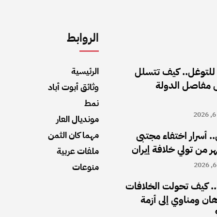
الروابط
 للتوغل.. كيف تتسلل
الرئيسية
ى مفاصل الدولة
وثائق أبوت أباد
نمط
مونديال العار
.. أسرار اختفاء مجتبى
مهما كان الثمن
ملفات عربية
منوعات
. كيف تحولت الخلافات
رهان ومناوي إلى أزمة