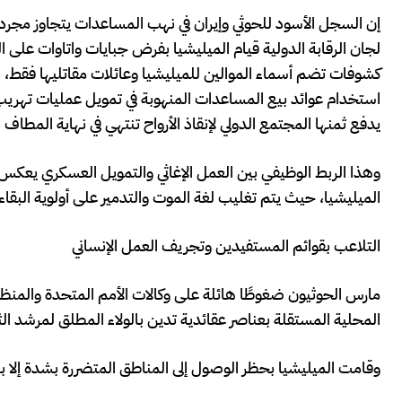
إن السجل الأسود للحوثي وإيران في نهب المساعدات يتجاوز مجرد
لجان الرقابة الدولية قيام الميليشيا بفرض جبايات واتاوات على ا
كشوفات تضم أسماء الموالين للميليشيا وعائلات مقاتليها فقط، 
استخدام عوائد بيع المساعدات المنهوبة في تمويل عمليات تهريب
يدفع ثمنها المجتمع الدولي لإنقاذ الأرواح تنتهي في نهاية المطا
وهذا الربط الوظيفي بين العمل الإغاثي والتمويل العسكري يعكس 
الميليشيا، حيث يتم تغليب لغة الموت والتدمير على أولوية البقاء
التلاعب بقوائم المستفيدين وتجريف العمل الإنساني
مارس الحوثيون ضغوطًا هائلة على وكالات الأمم المتحدة والمنظم
المحلية المستقلة بعناصر عقائدية تدين بالولاء المطلق لمرشد الثور
وقامت الميليشيا بحظر الوصول إلى المناطق المتضررة بشدة إلا