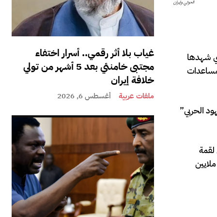
الحوثي وإيران
غياب بلا أثر رقمي.. أسرار اختفاء
تي شهدها
مجتبى خامنئي بعد 5 أشهر من تولي
 تدفق المساعدات
خلافة إيران
ملفات عربية
أغسطس 6, 2026
ود الحربي”
لقمة
ملايين