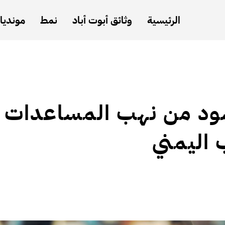
الرئيسية
وثائق أبوت أباد
نمط
مونديال
سود من نهب المساعدات
 اليمني