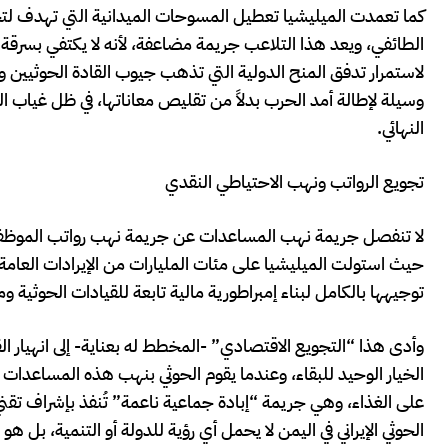
كما تعمدت الميليشيا تعطيل المسوحات الميدانية التي تهدف لت
الطائفي، ويعد هذا التلاعب جريمة مضاعفة، لأنه لا يكتفي بسرق
لاستمرار تدفق المنح الدولية التي تذهب جيوب القادة الحوثيين وا
وسيلة لإطالة أمد الحرب بدلاً من تقليص معاناتها، في ظل غياب ال
النهائي.
تجويع الرواتب ونهب الاحتياطي النقدي
لا تنفصل جريمة نهب المساعدات عن جريمة نهب رواتب الموظفين 
حيث استولت الميليشيا على مئات المليارات من الإيرادات العامة 
توجيهها بالكامل لبناء إمبراطورية مالية تابعة للقيادات الحوثية 
وأدى هذا “التجويع الاقتصادي” -المخطط له بعناية- إلى انهيار ال
الخيار الوحيد للبقاء، وعندما يقوم الحوثي بنهب هذه المساعدات
على الغذاء، وهي جريمة “إبادة جماعية ناعمة” تُنفذ بإشراف تقني
الحوثي الإيراني في اليمن لا يحمل أي رؤية للدولة أو التنمية، بل 