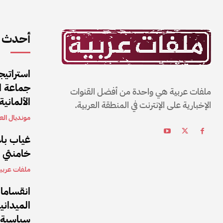
أحدث ا
استراتيج
جماعة ال
ملفات عربية هي واحدة من أفضل القنوات
الألمانية
الإخبارية على الإنترنت في المنطقة العربية.
مونديال العا
غياب بلا
خامنئي بعد 5 أشهر من تولي
ملفات عربي
انقساما
الميداني
سياسية 