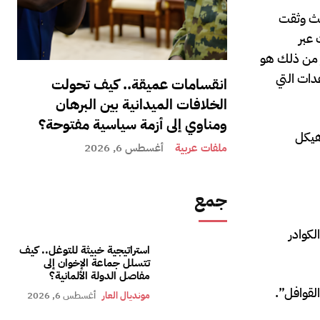
يث وثقت
 عبر
ر من ذلك هو
دات التي
انقسامات عميقة.. كيف تحولت
الخلافات الميدانية بين البرهان
ومناوي إلى أزمة سياسية مفتوحة؟
هيكل
ملفات عربية
أغسطس 6, 2026
جمع
لكوادر
استراتيجية خبيثة للتوغل.. كيف
تتسلل جماعة الإخوان إلى
مفاصل الدولة الألمانية؟
لقوافل”.
مونديال العار
أغسطس 6, 2026