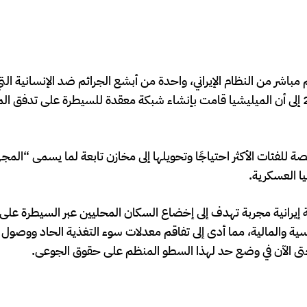
 مباشر من النظام الإيراني، واحدة من أبشع الجرائم ضد الإنسانية ال
القرن الحادي والعشرين، حيث تشير التقارير الميدانية لعام 2026 إلى أن الميليشيا قامت بإنشاء شبكة معقدة للسيطرة على
للفئات الأكثر احتياجًا وتحويلها إلى مخازن تابعة لما يسمى “المجه
ا العسكرية.
يرانية مجربة تهدف إلى إخضاع السكان المحليين عبر السيطرة على 
ة والمالية، مما أدى إلى تفاقم معدلات سوء التغذية الحاد ووصول 
حتى الآن في وضع حد لهذا السطو المنظم على حقوق الجوعى.