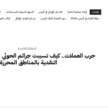
علامات
إبادة جماعية ناعمة
التدخل الإيراني في اليمن
السوق السوداء للمساعدات
ا
سرقة الغذاء في اليمن 2026
سوء التغذية الحاد باليمن
عسكرة العمل الإغاثي
كتائب الح
المقالة القادمة
حرب العملات.. كيف تسببت جرائم الحوثي ف
النقدية بالمناطق المحررة