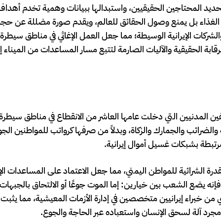
حديد المحتاجين الحقيقيين، واستبدالها ببيانات وهمية تخدم أهداف
ة الغذاء بل يمنع وصول الحقائق للعالم، ويقدم صورة مضللة عن حجم
لشركات الإيرانية الوسيطة؛ مما جعل العمل الإغاثي في مناطق سيطرة 
رقابة الحقيقية والآليات الصارمة لتتبع مسار المساعدات من الميناء إ
المدنيين التي دخلت عامها العاشر من الانقطاع في مناطق سيطرة 
والضرائب والجمارك والزكاة، وبدلاً من صرفها كرواتب للمواطنين الج
ومرتبطة بشبكات غسيل أموال إيرانية.
قدرة الشرائية للمواطن اليمني، مما جعل الاعتماد على المساعدات ال
 فإنه يضع الشعب بين خيارين: إما الموت جوعًا أو الالتحاق بالجبها
 من خبراء إيرانيين متخصصين في إدارة الأزمات المعيشية، مما يثبت
هو مجرد آلة لسحق الإنسان واستعباده عبر الحاجة والجوع.