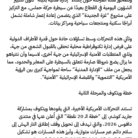
الشؤون اليومية في القطاع بعيدًا عن سيطرة حركة حماس، مع التركيز
على مشروع “غزة الجديدة” الذي يتضمن إعادة إعمار شاملة تشمل
أبراجًا سكنية ومنتجعات سياحية ومراكز بيانات.
وتأتي هذه التحركات وسط تساؤلات حادة حول قدرة الأطراف الدولية
على فرض إدارة تكنوقراطية محلية تحظى بالقبول الشعبي من جهة،
وتلبي المتطلبات الأمنية الإسرائيلية من جهة أخرى، لاسيما وأن نتنياهو
ما يزال يضع شروطًا صارمة تتعلق بالسيطرة على المعابر والحدود، مما
يجعل من ملف “الإدارة المدنية” ساحة لمواجهة كبرى بين الرؤية
الأمريكية “التنموية” والقبضة الإسرائيلية “الأمنية”.
خطة ويتكوف والمرحلة الثانية
تستند التحركات الأمريكية الأخيرة، التي يقودها ويتكوف بمشاركة
جاريد كوشنر، إلى “خطة الـ 20 نقطة” التي أُعلن عنها في منتدى
دافوس 2026، والتي تهدف إلى تحويل وقف إطلاق النار الهش إلى
سلام دائم عبر مسارات متوازية، وأبرز هذه المسارات هو تشكيل