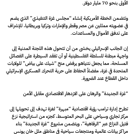
الأولى بنحو 70 مليار دولار.
وتتضمن الخطة الأمريكية إنشاء “مجلس غزة التنفيذي” الذي يضم
في عضويته ممثلين عن مصر وقطر والإمارات وتركيا وبريطانيا، للإشراف
على تدفق الأموال والمساعدات.
إن الجانب الإسرائيلي يخشى من أن تتحول هذه اللجنة المدنية إلى
واجهة مبطنة للسلطة الفلسطينية أو أن تفقد السيطرة على الفصائل
المسلحة، مما يجعل نتنياهو يرفض منح “شيك على بياض” للولايات
المتحدة في غزة، مفضلاً الحفاظ على حرية التحرك العسكري الإسرائيلي
داخل القطاع عند الضرورة.
“غزة الجديدة” والرهان على الازدهار الاقتصادي مقابل الأمن
تطرح إدارة ترامب رؤية اقتصادية “مبهرة” لغزة تهدف إلى تحويلها إلى
مركز تجاري وسياحي على البحر المتوسط، كجزء من استراتيجية نزع
فتيل النزاع عبر “الرفاهية”، ويتضمن مشروع “غزة الجديدة” بناء
مراكز بيانات عالمية ومنتجعات سياحية في مناطق مثل خان يونس