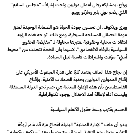
ورفح، بمشاركة رجال أعمال دوليين وتحت إشراف “مجلس السلام”
الذي يضم توني بلير وماركو روبيو.
ويرى ويتكوف، أن تحسين جودة الحياة هو الضمانة الوحيدة لمنع
عودة الفصائل المسلحة للسيطرة، ومع ذلك، تواجه هذه الرؤية
انتقادات محلية وحقوقية تعتبرها محاولة لـ “مقايضة الحقوق
السياسية بالرفاه الاقتصادي”، لاسيما وأن الخطة تتحدث عن “محيط
أمني” مؤقت واشتراطات قاسية لنيل السيادة.
إن نجاح هذا الملف يعتمد كليًا على قدرة المبعوث الأمريكي على
إقناع الممولين الدوليين بجدية الضمانات الأمنية، وإقناع
الفلسطينيين بأن هذه الإدارة المدنية هي جسر نحو الدولة المستقلة
وليست أداة لإطالة أمد الاحتلال بوجوه تكنوقراطية.
الحسم يقترب وسط حقول الألغام السياسية
يبدو أن ملف “الإدارة المدنية” البديلة لقطاع غزة قد غادر أروقة
التنظير ودخل حيز التنفيذ الميداني مع وصول وفد “ويتكوف وكوشنر”