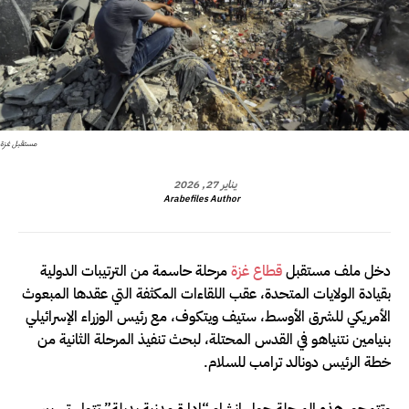
مستقبل غزة
يناير 27, 2026
Arabefiles Author
دخل ملف مستقبل
قطاع غزة
مرحلة حاسمة من الترتيبات الدولية
بقيادة الولايات المتحدة، عقب اللقاءات المكثفة التي عقدها المبعوث
الأمريكي للشرق الأوسط، ستيف ويتكوف، مع رئيس الوزراء الإسرائيلي
بنيامين نتنياهو في القدس المحتلة، لبحث تنفيذ المرحلة الثانية من
خطة الرئيس دونالد ترامب للسلام.
وتتمحور هذه المرحلة حول إنشاء “إدارة مدنية بديلة” تتولى تسيير