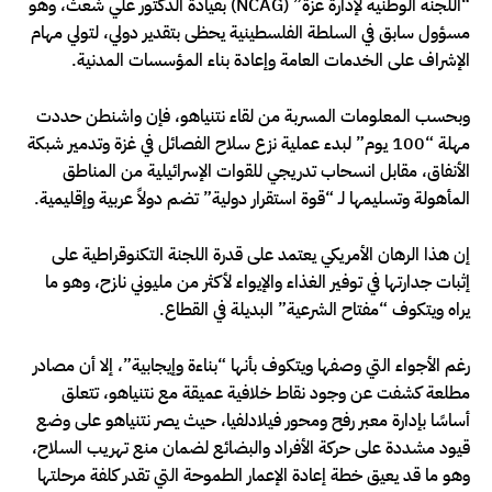
“اللجنة الوطنية لإدارة غزة” (NCAG) بقيادة الدكتور علي شعث، وهو
مسؤول سابق في السلطة الفلسطينية يحظى بتقدير دولي، لتولي مهام
الإشراف على الخدمات العامة وإعادة بناء المؤسسات المدنية.
وبحسب المعلومات المسربة من لقاء نتنياهو، فإن واشنطن حددت
مهلة “100 يوم” لبدء عملية نزع سلاح الفصائل في غزة وتدمير شبكة
الأنفاق، مقابل انسحاب تدريجي للقوات الإسرائيلية من المناطق
المأهولة وتسليمها لـ “قوة استقرار دولية” تضم دولاً عربية وإقليمية.
إن هذا الرهان الأمريكي يعتمد على قدرة اللجنة التكنوقراطية على
إثبات جدارتها في توفير الغذاء والإيواء لأكثر من مليوني نازح، وهو ما
يراه ويتكوف “مفتاح الشرعية” البديلة في القطاع.
رغم الأجواء التي وصفها ويتكوف بأنها “بناءة وإيجابية”، إلا أن مصادر
مطلعة كشفت عن وجود نقاط خلافية عميقة مع نتنياهو، تتعلق
أساسًا بإدارة معبر رفح ومحور فيلادلفيا، حيث يصر نتنياهو على وضع
قيود مشددة على حركة الأفراد والبضائع لضمان منع تهريب السلاح،
وهو ما قد يعيق خطة إعادة الإعمار الطموحة التي تقدر كلفة مرحلتها