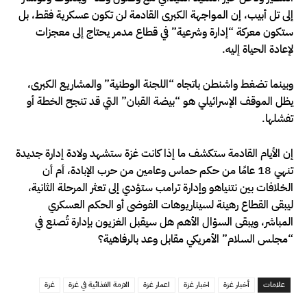
إلى تل أبيب، إن المواجهة الكبرى القادمة لن تكون عسكرية فقط، بل
ستكون معركة “إدارة وشرعية” في قطاع مدمر يحتاج إلى معجزات
لإعادة الحياة إليه.
وبينما تضغط واشنطن باتجاه “اللجنة الوطنية” والمشاريع الكبرى،
يظل الموقف الإسرائيلي هو “بيضة القبان” التي قد تنجح الخطة أو
تفشلها.
إن الأيام القادمة ستكشف ما إذا كانت غزة ستشهد ولادة إدارة جديدة
تنهي 18 عامًا من حكم حماس وعامين من حرب الإبادة، أم أن
الخلافات بين نتنياهو وإدارة ترامب ستؤدي إلى تعثر المرحلة الثانية،
ليبقى القطاع رهينة لسيناريوهات الفوضى أو الحكم العسكري
المباشر، ويبقى السؤال الأهم هل سيقبل الغزيون بإدارة تُصنع في
“مجلس السلام” الأمريكي مقابل وعد بالرفاهية؟
علامات
أخبار غزة
اخبار غزة
اعمار غزة
الازمة الغذائية في غزة
غزة