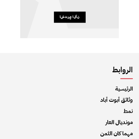
الروابط
الرئيسية
وثائق أبوت أباد
نمط
مونديال العار
مهما كان الثمن