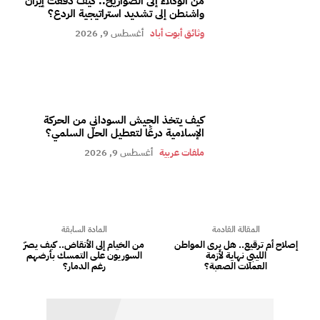
من الوكلاء إلى الصواريخ.. كيف دفعت إيران
واشنطن إلى تشديد استراتيجية الردع؟
وثائق أبوت أباد
أغسطس 9, 2026
كيف يتخذ الجيش السوداني من الحركة
الإسلامية درعًا لتعطيل الحل السلمي؟
ملفات عربية
أغسطس 9, 2026
المقالة القادمة
المادة السابقة
إصلاح أم ترقيع.. هل يرى المواطن
من الخيام إلى الأنقاض.. كيف يصرّ
الليبي نهاية لأزمة
السوريون على التمسك بأرضهم
العملات الصعبة؟
رغم الدمار؟