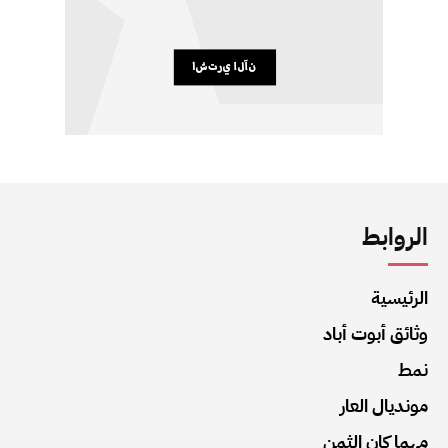
الروابط
الرئيسية
وثائق أبوت أباد
نمط
مونديال العار
مهما كان الثمن