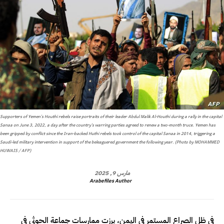
Supporters of Yemen's Houthi rebels raise portraits of their leader Abdul Malik Al-Houthi during a rally in the capital
Sanaa on June 3, 2022, a day after the country's warring parties agreed to renew a two-month truce. Yemen has
been gripped by conflict since the Iran-backed Huthi rebels took control of the capital Sanaa in 2014, triggering a
Saudi-led military intervention in support of the beleaguered government the following year. (Photo by MOHAMMED
HUWAIS / AFP)
مارس 9, 2025
Arabefiles Author
في ظل الصراع المستمر في اليمن، برزت ممارسات جماعة الحوثي في