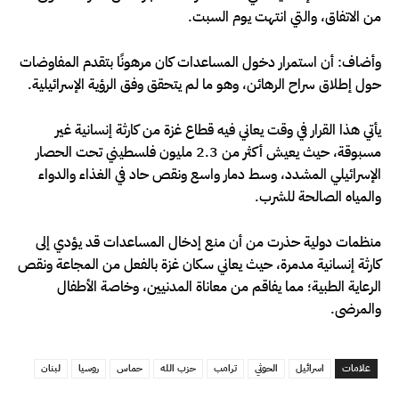
من الاتفاق، والتي انتهت يوم السبت.
وأضاف: أن استمرار دخول المساعدات كان مرهونًا بتقدم المفاوضات
حول إطلاق سراح الرهائن، وهو ما لم يتحقق وفق الرؤية الإسرائيلية.
يأتي هذا القرار في وقت يعاني فيه قطاع غزة من كارثة إنسانية غير
مسبوقة، حيث يعيش أكثر من 2.3 مليون فلسطيني تحت الحصار
الإسرائيلي المشدد، وسط دمار واسع ونقص حاد في الغذاء والدواء
والمياه الصالحة للشرب.
منظمات دولية حذرت من أن منع إدخال المساعدات قد يؤدي إلى
كارثة إنسانية مدمرة، حيث يعاني سكان غزة بالفعل من المجاعة ونقص
الرعاية الطبية؛ مما يفاقم من معاناة المدنيين، وخاصة الأطفال
والمرضى.
علامات
اسرائيل
الحوثي
ترامب
حزب الله
حماس
روسيا
لبنان