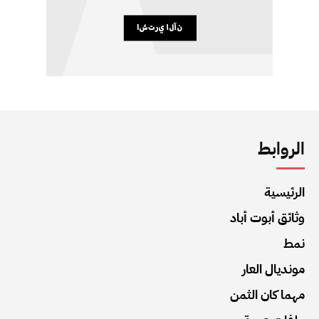
الروابط
الرئيسية
وثائق أبوت أباد
نمط
مونديال العار
مهما كان الثمن