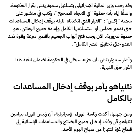
وقد رحب وزير المالية الإسرائيلي بتسلئيل سموتريتش بقرار الحكومة،
واصفًا إياه بأنه خطوة “في الاتجاه الصحيح”، وكتب في منشور على
منصة “إكس”: “القرار الذي اتخذناه الليلة بوقف إدخال المساعدات
حتى تدمير حماس أو استسلامها الكامل وإعادة جميع الرهائن، هو
خطوة ضرورية. الآن يجب فتح أبواب الجحيم بأقصى سرعة وقوة ضد
العدو حتى تحقيق النصر الكامل”.
وأشار سموتريتش، أن حزبه سيظل في الحكومة لضمان تنفيذ هذا
القرار حتى النهاية.
نتنياهو يأمر بوقف إدخال المساعدات
بالكامل
ومن جهتها، أكدت رئاسة الوزراء الإسرائيلية، أن رئيس الوزراء بنيامين
نتنياهو قرر وقف إدخال جميع البضائع والمساعدات الإنسانية إلى
قطاع غزة اعتبارًا من صباح اليوم الأحد.