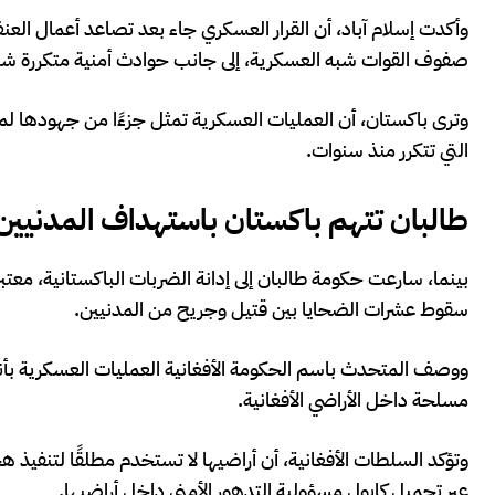
وأكدت إسلام آباد، أن القرار العسكري جاء بعد تصاعد أعمال العن
صفوف القوات شبه العسكرية، إلى جانب حوادث أمنية متكررة شهدت
وترى باكستان، أن العمليات العسكرية تمثل جزءًا من جهودها ل
التي تتكرر منذ سنوات.
طالبان تتهم باكستان باستهداف المدنيين
بينما، سارعت حكومة طالبان إلى إدانة الضربات الباكستانية، معتبرة
سقوط عشرات الضحايا بين قتيل وجريح من المدنيين.
ووصف المتحدث باسم الحكومة الأفغانية العمليات العسكرية بأنه
مسلحة داخل الأراضي الأفغانية.
وتؤكد السلطات الأفغانية، أن أراضيها لا تستخدم مطلقًا لتنفيذ ه
عبر تحميل كابول مسؤولية التدهور الأمني داخل أراضيها.