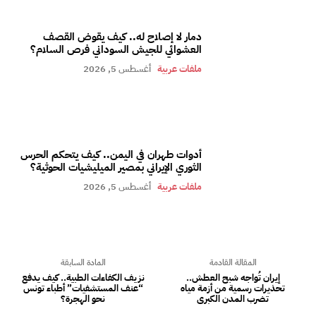
دمار لا إصلاح له.. كيف يقوض القصف
العشوائي للجيش السوداني فرص السلام؟
ملفات عربية
أغسطس 5, 2026
أدوات طهران في اليمن.. كيف يتحكم الحرس
الثوري الإيراني بمصير الميليشيات الحوثية؟
ملفات عربية
أغسطس 5, 2026
المقالة القادمة
المادة السابقة
إيران تُواجه شبح العطش..
نزيف الكفاءات الطبية.. كيف يدفع
تحذيرات رسمية من أزمة مياه
“عنف المستشفيات” أطباء تونس
تضرب المدن الكبرى
نحو الهجرة؟