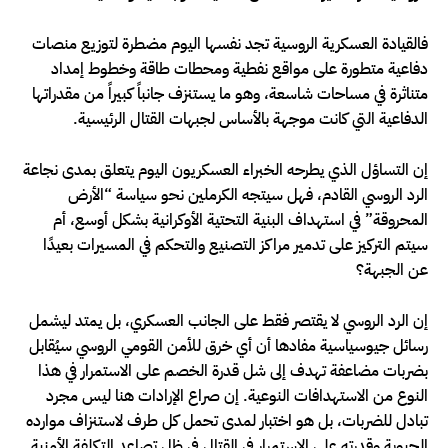
فالقيادة العسكرية الروسية تجد نفسها اليوم مضطرة لتوزيع منصات
دفاعية متطورة على مواقع نفطية ومحطات طاقة وخطوط إمداد
متناثرة في مساحات شاسعة، وهو ما يستنزف جانباً كبيراً من مقدراتها
الدفاعية التي كانت موجهة بالأساس لجبهات القتال الرئيسية.
إن التساؤل الذي يطرحه الخبراء العسكريون اليوم يتعلق بمدى نجاعة
الرد الروسي القادم، فهل سيتجه الكرملين نحو سياسة “الأرض
المحروقة” في استهداف البنية التحتية الأوكرانية بشكل أوسع، أم
سيتم التركيز على تدمير مراكز التصنيع والتحكم في المسيرات بعيدًا
عن الجبهة؟
إن الرد الروسي لا يقتصر فقط على الجانب العسكري، بل يمتد ليشمل
رسائل جيوسياسية مفادها أن أي خرق للأمن القومي الروسي سيُقابل
بضربات مضاعفة تهدف إلى شل قدرة الخصم على الاستمرار في هذا
النوع من الاستهدافات النوعية. إن صراع الإرادات هنا ليس مجرد
تبادل للضربات، بل هو اختبار لمدى تحمل كل طرف لاستنزاف موارده
الحيوية وقدرته على الاستمرار في القتال في ظل تصاعد التكلفة الأمنية