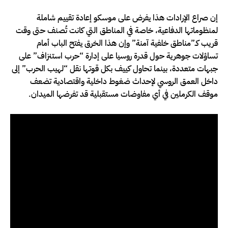
إن صراع الإرادات هذا يفرض على موسكو إعادة تقييم شاملة
لمنظوماتها الدفاعية، خاصة في المناطق التي كانت تُصنف حتى وقت
قريب كـ”مناطق خلفية آمنة” وإن هذا الخرق يفتح الباب أمام
تساؤلات جوهرية حول قدرة روسيا على إدارة “حرب استنزاف” على
جبهات متعددة، بينما تحاول كييف بكل قوتها نقل “لهيب الحرب” إلى
داخل العمق الروسي لإحداث ضغوط داخلية واقتصادية تضعف
موقف الكرملين في أي مفاوضات مستقبلية قد تفرضها الميدان.