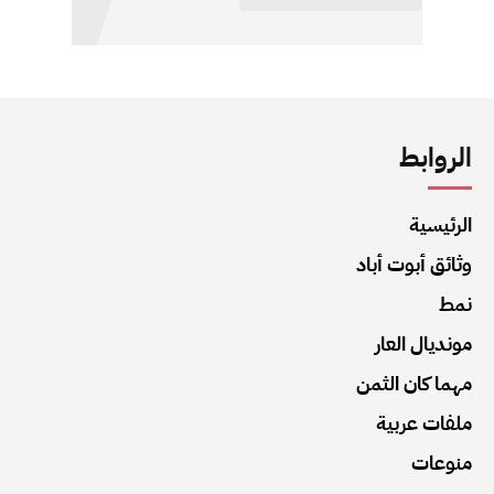
الروابط
الرئيسية
وثائق أبوت أباد
نمط
مونديال العار
مهما كان الثمن
ملفات عربية
منوعات