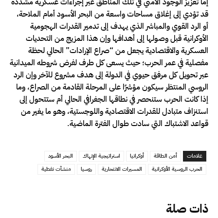
إما تعزيز الوجود الأمني في تلك المناطق عبر إجراءات عسكرية مشددة
قد تؤدي إلى إغلاق مساحات واسعة من البحر الأسود أمام الملاحة،
أو الرد القوي والمباشر الذي يهدف إلى تدمير القدرات الهجومية
الأوكرانية قبل وصولها إلى أهدافها وإن هذا المزيج من التحديات
العسكرية والاقتصادية يجعل من “صراع الإرادات” الحالي لحظة
مفصلية في عمر الحرب؛ حيث يسعى كل طرف لفرض شروطه الميدانية
عبر تحويل كل مرفق حيوي في الدولة إلى هدف مشروع للآخر وإن الرد
الروسي المنتظر سيكون مؤشرًا على المرحلة القادمة من الصراع، وما
إذا كانت الحرب ستنحصر في نطاقها الجغرافي الحالي أم ستتحول إلى
استنزاف متبادل للقدرات الاقتصادية واللوجستية، وهو ما يغير من
قواعد الاشتباك التي سادت طوال الفترة الماضية.
علامات
أمن الطاقة
أوكرانيا
استراتيجية الإنهاك
البحر الأسود
الحرب الروسية الأوكرانية
المسيرات الانتحارية
روسيا
منشآت نفطية
ذات صلة