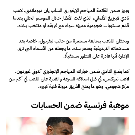
ويبرز ضمن القائمة المهاجم الإيفواري الشاب يان ديوماندي، لاعب
نادي لايبزيغ الألماني، الذي لفت الأنظار خلال الموسم الحالي بعدما
قدم مستويات هجومية مميزة سواء مع فريقه أو منتخب بلاده.
ويحظى اللاعب بمتابعة مستمرة من جانب ليفربول، خاصة بعد
مساهماته التهديفية وصغر سنه، ما يجعله من الأسماء التي ترى
الإدارة أنها قادرة على التطور مستقبلًا.
كما يضع النادي ضمن خياراته المهاجم الإنجليزي أنتوني غوردون،
لاعب نيوكسل، في ظل امتلاكه السرعة والقدرة على اللعب في أكثر من
مركز هجومي، وهو ما يمنح الفريق مرونة فنية كبيرة.
موهبة فرنسية ضمن الحسابات