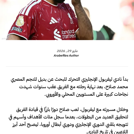
مايو 29, 2026
Arabefiles Author
بدأ نادي ليفربول الإنجليزي التحرك للبحث عن بديل للنجم المصري
محمد صلاح، بعد نهاية رحلته مع الفريق عقب سنوات شهدت
نجاحات كبيرة على المستويين المحلي والأوروبي.
وخلال مسيرته مع ليفربول، لعب صلاح دورًا بارزًا في قيادة الفريق
لتحقيق العديد من البطولات، بعدما سجل مئات الأهداف وأسهم في
تتويجه بلقبي الدوري الإنجليزي ودوري أبطال أوروبا، ليصبح أحد أبرز
اللاعبين في تاريخ النادي.