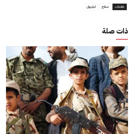
علامات
صلاح
ليفربول
ذات صلة