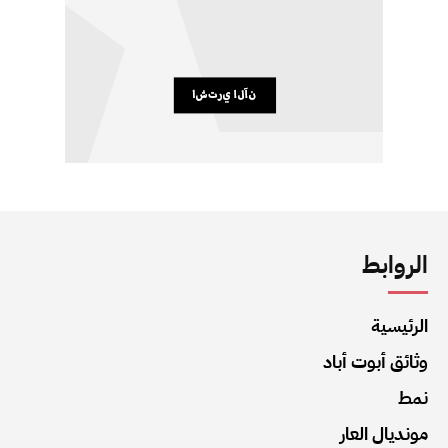
الروابط
الرئيسية
وثائق أبوت أباد
نمط
مونديال العار