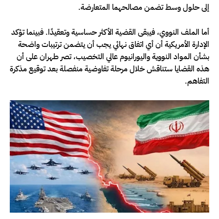
إلى حلول وسط تضمن مصالحهما المتعارضة.
أما الملف النووي، فيبقى القضية الأكثر حساسية وتعقيدًا. فبينما تؤكد
الإدارة الأمريكية أن أي اتفاق نهائي يجب أن يتضمن ترتيبات واضحة
بشأن المواد النووية واليورانيوم عالي التخصيب، تصر طهران على أن
هذه القضايا ستناقش خلال مرحلة تفاوضية منفصلة بعد توقيع مذكرة
التفاهم.