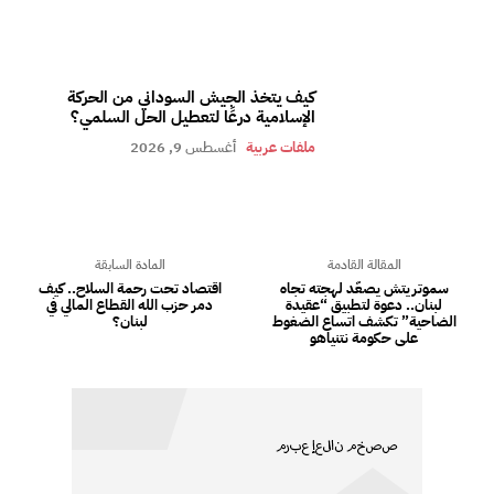
كيف يتخذ الجيش السوداني من الحركة
الإسلامية درعًا لتعطيل الحل السلمي؟
ملفات عربية
أغسطس 9, 2026
المقالة القادمة
المادة السابقة
سموتريتش يصعّد لهجته تجاه
اقتصاد تحت رحمة السلاح.. كيف
لبنان.. دعوة لتطبيق “عقيدة
دمر حزب الله القطاع المالي في
الضاحية” تكشف اتساع الضغوط
لبنان؟
على حكومة نتنياهو