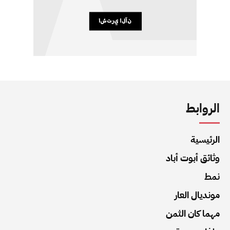
الروابط
الرئيسية
وثائق أبوت أباد
نمط
مونديال العار
مهما كان الثمن