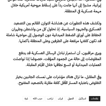
إيرانية، مشيرًا إلى أنها جاءت رداً على إسقاط مروحية أمريكية خلال
مهمة عسكرية في المنطقة.
وتكشف هذه التطورات عن هشاشة التوازن القائم بين التصعيد
العسكري والجهود السياسية، إذ تحاول كل من واشنطن وطهران
الحفاظ على أوراق الضغط الميدانية دون الوصول إلى مواجهة شاملة
قد تكون كلفتها مرتفعة على الطرفين وعلى المنطقة بأكملها.
ويرى مراقبون، أن استمرار تبادل الرسائل العسكرية قد يدفع
المفاوضات إلى حالة من الجمود المؤقت، خصوصًا إذا تواصلت
العمليات الميدانية أو اتسع نطاقها خلال الأيام المقبلة.
وفي المقابل، ما تزال هناك مؤشرات على تمسك الجانبين بخيار
التفاوض باعتباره المسار الأقل كلفة مقارنة بالتصعيد المفتوح.
علامات
اسرائيل
الحوثي
ايران
ترامب
حزب الله
غزة