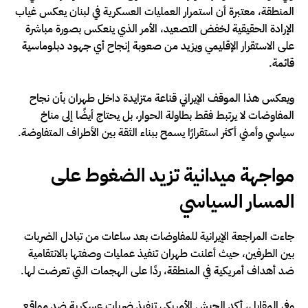
المنطقة، معتبرة أن استمرار العمليات العسكرية في لبنان يعكس غياب
الإرادة الحقيقية لخفض التصعيد، الأمر الذي ينعكس بصورة مباشرة
على الاستقرار الإقليمي ويزيد من صعوبة إنجاح أي جهود دبلوماسية
قائمة.
ويعكس هذا الموقف الإيراني قناعة متزايدة داخل طهران بأن نجاح
المفاوضات لا يرتبط فقط بطاولة الحوار، بل يحتاج أيضًا إلى مناخ
سياسي وأمني أكثر استقرارًا يسمح ببناء الثقة بين الأطراف المتفاوضة.
مواجهة ميدانية تزيد الضغوط على
المسار السياسي
جاءت المراجعة الإيرانية للمفاوضات بعد ساعات من تبادل الضربات
بين الطرفين، حيث أعلنت طهران تنفيذ عمليات وصفتها بالانتقامية
ضد أهداف أمريكية في المنطقة، ردًا على الهجمات التي تعرضت لها.
وفي المقابل، أكد الجيش الأمريكي تنفيذ ضربات عسكرية ضد مواقع