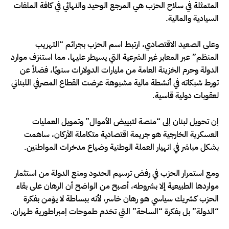
المتمثلة في سلاح الحزب هي المرجع الوحيد والنهائي في كافة الملفات
السيادية والمالية.
وعلى الصعيد الاقتصادي، ارتبط اسم الحزب بجرائم “التهريب
المنظم” عبر المعابر غير الشرعية التي يسيطر عليها، مما استنزف موارد
الدولة وحرم الخزينة العامة من مليارات الدولارات سنويًا، فضلاً عن
تورط شبكاته في أنشطة مالية مشبوهة عرضت القطاع المصرفي اللبناني
لعقوبات دولية قاسية.
إن تحويل لبنان إلى “منصة لتبييض الأموال” وتمويل العمليات
العسكرية الخارجية هو جريمة اقتصادية متكاملة الأركان، ساهمت
بشكل مباشر في انهيار العملة الوطنية وضياع مدخرات المواطنين.
ومع استمرار الحزب في رفض ترسيم الحدود ومنع الدولة من استثمار
مواردها الطبيعية إلا بشروطه، أصبح من الواضح أن الرهان على بقاء
الحزب كشريك سياسي هو رهان خاسر، لأنه ببساطة لا يؤمن بفكرة
“الدولة” بل بفكرة “الساحة” التي تخدم طموحات إمبراطورية طهران.