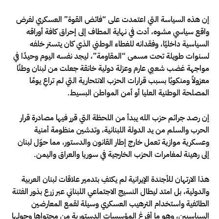
إن هذه السياسة التي اعتمدت على “فائض القوة” العسكري لفرض
واقع سياسي مشوه، أدت في نهاية المطاف إلى إحراق كافة أوراقه
السياسية داخليًا، وفقدانه للغطاء الوطني الذي كان يتستر خلفه
لسنوات طويلة تحت مسمى “المقاومة”، ليجد نفسه اليوم وحيدًا في
مواجهة غضب شعبي عارم وعزلة دولية خانقة جعلت من لبنان وطنًا
معزولاً ومنكوبًا بسبب قرارات الحزب الانتحارية التي لم تراعِ يومًا
المصلحة الوطنية العليا أو أمن المواطن البسيط.
إن رصد جرائم حزب الله يبدأ من اللحظة التي قرر فيها مصادرة قرار
الحرب والسلم من يد الدولة اللبنانية، وتدشين منظومة أمنية
وعسكرية موازية تعمل خارج إطار القانون والدستور، مما حوّل لبنان
إلى رهينة لمغامرات الحزب الخارجية في سوريا والعراق واليمن.
هذا الارتهان للأجندة الإيرانية لم يكتفِ بتدمير علاقات لبنان العربية
والدولية، بل امتد ليطال النسيج الاجتماعي اللبناني عبر زرع بذور الفتنة
الطائفية واستخدام الترهيب العسكري وسيلة لقمع المعارضين
السياسيين، وهو ما أفرغ المؤسسات الدستورية من محتواها وحولها