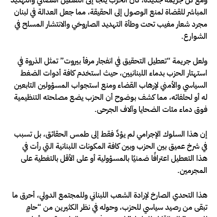
المباشر للقضاة لمنع الوصول إلى الحقيقة، مما جعل العدالة في لبنان
مجرد شعار مغيب تحت وطأة التهديد الصاروخي والانتشار المسلح في
الشوارع.
ولعل جريمة “تعطيل التحقيق في انفجار مرفأ بيروت” تمثل الذروة في
استهتار الحزب بدماء اللبنانيين، حيث استخدم كافة أدوات الضغط
السياسي والأمني لإرهاب القضاء ومنع استجواب المسؤولين التابعين
له أو لحلفائه، مما كشف بوضوح أن الحزب يضع مصلحته التنظيمية
فوق دماء مئات الضحايا وآلاف الجرحى.
إن هذا السلوك الإجرامي لم يؤدِّ فقط إلى طمس الحقائق، بل تسبب
في شرخ عميق بين الحزب وبين كافة المكونات اللبنانية التي رأت في
هذا التعطيل اعترافًا ضمنيًا بالمسؤولية أو على الأقل بالتغطية على
المجرمين.
هذا التحدي الصارخ لإرادة الشعب اللبناني وللمجتمع الدولي، أحرق ما
تبقى من رصيد سياسي للحزب، وحوله في نظر الكثيرين من “حامٍ