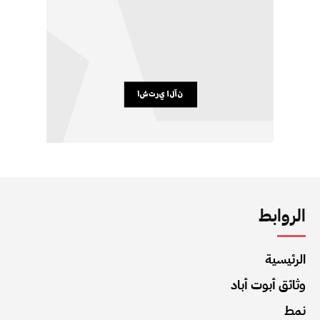
الروابط
الرئيسية
وثائق أبوت أباد
نمط