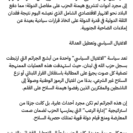
إلى مجرد أدوات لتشريع هيمنة الحزب على مفاصل الدولة؛ مما دفع
البلاد نحو الانهيار الاقتصادي الشامل الذي نعيشه اليوم نتيجة فقدان
الثقة الدولية في قدرة الدولة على اتخاذ قرارات سيادية بعيدة عن
إملاءات الضاحية الجنوبية.
الاغتيال السياسي وتعطيل العدالة
تعد سياسة “الاغتيال السياسي” واحدة من أبشع الجرائم التي ارتبطت
بسجل حزب الله في لبنان، حيث استهدفت هذه العمليات الممنهجة
تصفية كل صوت يجرؤ على المطالبة باستقلال القرار اللبناني أو نزع
السلاح غير الشرعي، بدءًا من اغتيال الرموز الوطنية وصولاً إلى
الناشطين والمفكرين الذين رفضوا هيمنة السلاح على القلم.
إن هذه الجرائم لم تكن مجرد أحداث عابرة، بل كانت جزءًا من
استراتيجية “إدارة الرعب” التي يمارسها الحزب لضمان صمت
المعارضة ومنع قيام دولة قوية تمتلك حصرية السلاح.
ومع كل جريمة جديدة، كان الحزب يلجأ إلى التعطيل القضائي والتهديد