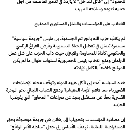
للحدود” إلى “قاتل للداخل” لا يتردد في تدمير العاصمة من أجل
حماية نفوذه وسلاحه المهرب.
الانقلاب على المؤسسات والشلل الدستوري الممنهج
لم يكتفِ حزب الله بالجرائم الجسدية، بل مارس “جريمة سياسية”
مستمرة تتمثل في تعطيل الحياة الدستورية وفرض الفراغ الرئاسي
والحكومي كأداة للمساومة والابتزاز، حيث دأب الحزب على شل عمل
البرلمان ومنع انتخاب رئيس للجمهورية لسنوات طوال ما لم يكن
المرشح خاضعاً بالكامل لإرادته.
هذه السياسة أدت إلى تآكل هيبة الدولة وتوقف عجلة الإصلاحات
الضرورية، مما فاقم الأزمة المعيشية ودفع الشباب اللبناني نحو الهجرة
القسرية بحثًا عن مستقبل بعيد عن صراعات “المحاور” التي يفرضها
الحزب.
إن مصادرة المؤسسات وتحويلها إلى رهائن هي جريمة موصوفة بحق
الديمقراطية اللبنانية، تهدف بالأساس إلى جعل “سلطة الأمر الواقع”