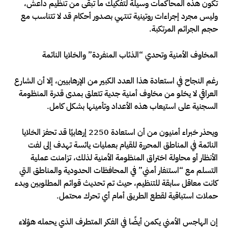
تكون هذه المحاكمات وسيلة لتفكيك ما تبقى من تنظيم داعش،
وليس مجرد إجراءات روتينية تنتهي بصدور أحكام قد لا تتناسب مع
حجم الجرائم المرتكبة.
المخاوف الأمنية وتحدي “الذئاب المنفردة” والخلايا النائمة
رغم النجاح في استعادة هذا العدد الكبير من الإرهابيين، إلا أن الشارع
العراقي لا يخلو من مخاوف أمنية جدية تتعلق بمدى قدرة المنظومة
السجنية على استيعاب هذه الأعداد وتأمينها بشكل كامل.
ويحذر خبراء أمنيون من أن استعادة 2250 إرهابيًا قد تحفز الخلايا
النائمة في المناطق المحررة للقيام بعمليات يائسة تهدف إلى لفت
الأنظار أو محاولة اختراق المنظومة الأمنية لذلك، تزامنت عملية
التسلم مع “استنفار أمني” في المحافظات الحدودية والمناطق التي
كانت معاقل سابقة للتنظيم، حيث تم تحديث قوائم المطلوبين وبدء
حملات استباقية لقطع الطريق أمام أي تحرك محتمل.
إن الهاجس الأمني يكمن أيضًا في الفكر المتطرف الذي يحمله هؤلاء