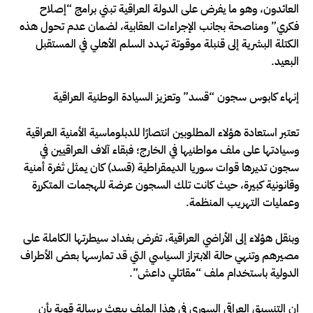
العائدون، وهو ما يفرض على الدولة العراقية تبني برامج “إصلاح
فكري” ومناصحة بجانب الإجراءات العقابية، لضمان عدم تحول هذه
الكتلة البشرية إلى قنبلة موقوتة تهدد السلم الأهلي في المستقبل
البعيد.
إنهاء كابوس سجون “قسد” وتعزيز السيادة الوطنية العراقية
تعتبر استعادة هؤلاء المطلوبين انتصارًا للدبلوماسية الأمنية العراقية
وسيادتها على ملف مواطنيها في الخارج؛ فبقاء آلاف العراقيين في
سجون تديرها قوات سوريا الديمقراطية (قسد) كان يمثل ثغرة أمنية
وقانونية كبيرة، حيث كانت تلك السجون عرضة للهجمات المتكررة
وعمليات التهريب المنظمة.
وبنقل هؤلاء إلى الأراضي العراقية، تفرض بغداد سيطرتها الكاملة على
مصيرهم وتنهي حالة الابتزاز السياسي التي قد تمارسها بعض الأطراف
الدولية باستخدام ملف “مقاتلي داعش”.
إن التنسيق العراقي السوري في هذا الملف يبعث برسالة قوية بأن