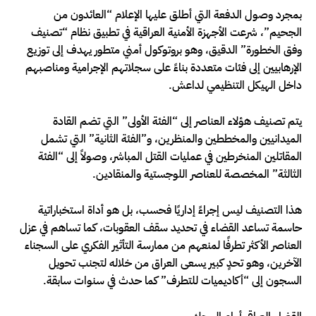
بمجرد وصول الدفعة التي أطلق عليها الإعلام “العائدون من
الجحيم”، شرعت الأجهزة الأمنية العراقية في تطبيق نظام “تصنيف
وفق الخطورة” الدقيق، وهو بروتوكول أمني متطور يهدف إلى توزيع
الإرهابيين إلى فئات متعددة بناءً على سجلاتهم الإجرامية ومناصبهم
داخل الهيكل التنظيمي لداعش.
يتم تصنيف هؤلاء العناصر إلى “الفئة الأولى” التي تضم القادة
الميدانيين والمخططين والمنظرين، و”الفئة الثانية” التي تشمل
المقاتلين المنخرطين في عمليات القتل المباشر، وصولاً إلى “الفئة
الثالثة” المخصصة للعناصر اللوجستية والمنقادين.
هذا التصنيف ليس إجراءً إداريًا فحسب، بل هو أداة استخباراتية
حاسمة تساعد القضاء في تحديد سقف العقوبات، كما تساهم في عزل
العناصر الأكثر تطرفًا لمنعهم من ممارسة التأثير الفكري على السجناء
الآخرين، وهو تحدٍ كبير يسعى العراق من خلاله لتجنب تحويل
السجون إلى “أكاديميات للتطرف” كما حدث في سنوات سابقة.