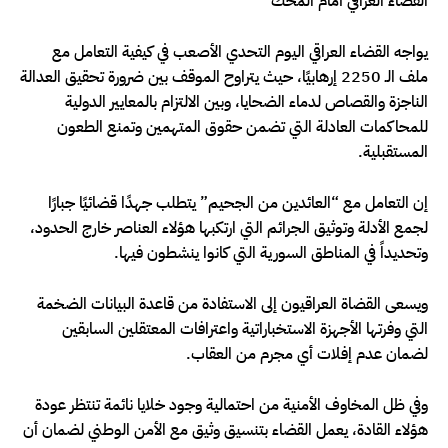
القضاء العراقي أمام المحك
يواجه القضاء العراقي اليوم التحدي الأصعب في كيفية التعامل مع
ملف الـ 2250 إرهابيًا، حيث يتراوح الموقف بين ضرورة تحقيق العدالة
الناجزة والقصاص لدماء الضحايا، وبين الالتزام بالمعايير الدولية
للمحاكمات العادلة التي تضمن حقوق المتهمين وتمنع الطعون
المستقبلية.
إن التعامل مع “العائدين من الجحيم” يتطلب جهدًا قضائيًا جبارًا
لجمع الأدلة وتوثيق الجرائم التي ارتكبها هؤلاء العناصر خارج الحدود،
وتحديداً في المناطق السورية التي كانوا ينشطون فيها.
ويسعى القضاة العراقيون إلى الاستفادة من قاعدة البيانات الضخمة
التي وفرتها الأجهزة الاستخباراتية واعترافات المعتقلين السابقين
لضمان عدم إفلات أي مجرم من العقاب.
وفي ظل المخاوف الأمنية من احتمالية وجود خلايا نائمة تنتظر عودة
هؤلاء القادة، يعمل القضاء بتنسيق وثيق مع الأمن الوطني لضمان أن