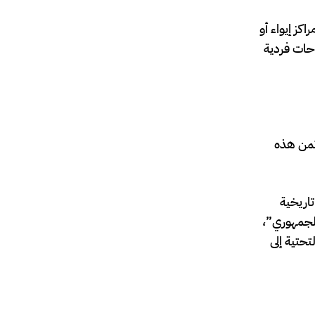
كز إيواء أو
حات فردية
 ثمن هذه
تاريخية
 الجمهوري”،
حتية إلى