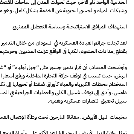
الخدمية الواحد تلو الآخر، حيث تحولت المدن إلى ساحات للقصف ا
وشبكات المياه والجسور الحيوية عن الخدمة بشكل كامل، وهو ما ي
استهداف المرافق الاستراتيجية وسياسة التعطيل الممنهج
لقد تجلت جرائم القيادة العسكرية في السودان من خلال التدمير
بقطع إمدادات الخصوم، لكنها في الواقع عزلت المدنيين وحرمتهم من
وأوضحت المصادر، أن قرار تدمير جسور مثل “جبل أولياء” أو “ش
الهش، حيث تسبب في توقف حركة التجارة الداخلية ورفع أسعار ال
استخدام محطات الكهرباء والمياه كأوراق ضغط أو تحويلها إلى ثك
دامس، وأدى إلى توقف غسيل الكلى والعمليات الجراحية في المستشف
سبيل تحقيق انتصارات عسكرية وهمية.
مخيمات النيل الأبيض.. معاناة النازحين تحت وطأة الإهمال الع
تمثل ولاية النيل الأبيض، اليوم، الشاهد الأكبر على مأساة النز