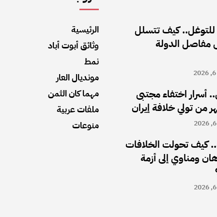
 للتوغل.. كيف تتسلل
الرئيسية
ى مفاصل الدولة
وثائق أبوت أباد
نمط
مونديال العار
.. أسرار اختفاء مجتبى
مهما كان الثمن
ملفات عربية
منوعات
. كيف تحولت الخلافات
رهان ومناوي إلى أزمة