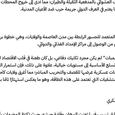
لعشوائي بالمدفعية الثقيلة والطيران؛ مما أدى إلى خروج المحطات ا
عتبر في العرف الدولي جريمة حرب ضد الأعيان المدنية.
 المتعمد للجسور الرابطة بين مدن العاصمة والولايات، وهي خطوة ب
 الوصول إلى مراكز الإمداد الغذائي والدوائي.
مبات” لم يكن مجرد تكتيك دفاعي، بل كان طعنة في قلب الاقتصاد ا
سلع الأساسية إلى مستويات خيالية، علاوة على ذلك، فإن استمرار ا
نات عسكرية عرضها للقصف والتخريب المباشر؛ مما أغرق ولايات كامل
يات التي تعتمد على هذه الطاقة، وهو ما يعكس استهتارًا تامًا بالأ
سكري
وح التي تسبب فيها تعنت البرهان وقادة جيشه، حيث تكتظ المخيمات بآ