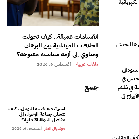
لكهربائية
انقسامات عميقة.. كيف تحولت
ررها الجيش
الخلافات الميدانية بين البرهان
ومناوي إلى أزمة سياسية مفتوحة؟
ملفات عربية
أغسطس 6, 2026
لسوداني
لجيش في
جمع
ة في ظلام
رواح في
استراتيجية خبيثة للتوغل.. كيف
تتسلل جماعة الإخوان إلى
مفاصل الدولة الألمانية؟
مونديال العار
أغسطس 6, 2026
لاف العائلات