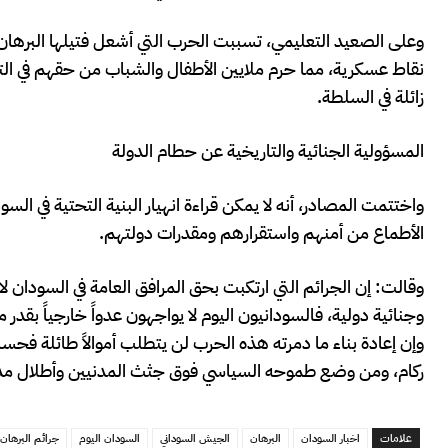
وعلى الصعيد التعليمي، تسببت الحرب التي أشعل فتيلها البرهان في
نقاط عسكرية، مما حرم ملايين الأطفال والشباب من حقهم في الت
زائلة في السلطة.
المسؤولية الجنائية والتاريخية عن حطام الدولة
واختتمت المصادر، أنه لا يمكن قراءة انهيار البنية التحتية في ال
الأطماع من أمنهم واستقرارهم ومقدرات دولتهم.
وقالت: إن الجرائم التي ارتكبت بحق المرافق العامة في السودان ل
وجنائية دولية، فالسودانيون اليوم لا يواجهون عدواً خارجياً بقدر 
وإن إعادة بناء ما دمرته هذه الحرب لن يتطلب أموالاً طائلة فح
ركام، ومن وضع طموحه السياسي فوق جثث المدنيين وأطلال مدنهم ا
علامات
اخبار السودان
البرهان
الجيش السوداني
السودان اليوم
جرائم البرهان