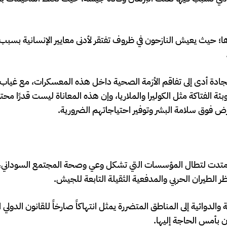
رها؛ حيث يعيش النازحون في ظروف تفتقر لأدنى معايير الإنسانية بسبب
لجادة أدى إلى تفاقم الأزمة الصحية داخل هذه المعسكرات، مع غياب
 الفتاكة مثل الكوليرا والملاريا، وإن هذه المعاناة ليست قدرًا محت
أرض فوق سلامة البشر وتوفير احتياجاتهم الضرورية.
بل امتدت لتطال المؤسسات التي تشكل وعي وصحة المجتمع السوداني
الطيران الحربي والمدفعية الثقيلة التابعة للجيش.
وائية إلى المناطق المتضررة يمثل انتهاكاً صارخاً للقانون الدولي ا
ن بأمس الحاجة إليها.