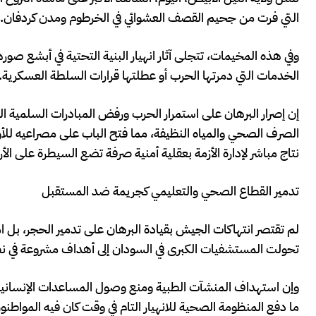
التي فرت من جحيم القصف العشوائي في الخرطوم ومدن كردفان.
وفي هذه المخيمات، تتجلى آثار انهيار البنية التحتية في أبشع صو
الخدمات التي دمرتها الحرب أو عطلتها قرارات السلطة العسكرية.
إن إصرار البرهان على استمرار الحرب ورفض المبادرات السلمية ا
الصرف الصحي والمياه النظيفة، مما فتح الباب على مصراعيه للأوبئة
نتاج مباشر لإدارة الأزمة بعقلية أمنية صرفة تضع السيطرة على ال
تدمير القطاع الصحي والتعليمي كجريمة ضد المستقبل
لم تقتصر انتهاكات الجيش بقيادة البرهان على تدمير الحجر، 
تحولت المستشفيات الكبرى في السودان إلى أهداف مشروعة في نظر 
وإن استهداف المنشآت الطبية ومنع وصول المساعدات الإنسانية والد
ما دفع المنظومة الصحية للانهيار التام في وقت كان فيه المواطنو