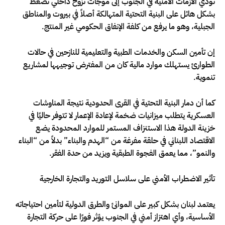
تؤدي الأزمات الأمنية في الجنوب إلى موجات نزوح داخلي تضغط
بشكل هائل على البنية التحتية المتهالكة أصلاً في بيروت والمناطق
الجبلية، وهو ما يرفع من كلفة الإنفاق الحكومي غير المنتج.
إن تأمين السكن والخدمات الطبية والتعليمية للنازحين في حالات
الطوارئ يستهلك موارد مالية كان من المفترض توجيهها لمشاريع
تنموية.
كما أن دمار البنية التحتية في القرى الحدودية نتيجة المناوشات
العسكرية يتطلب ميزانيات ضخمة لإعادة الإعمار لا تتوفر حاليًا في
خزينة الدولة هذا الاستنزاف المستمر للموارد المحدودة يضع
الاقتصاد اللبناني في حلقة مفرغة من “الهدم والبناء” بدلاً من “البناء
والنمو”، مما يعمق الفجوة الطبقية ويزيد من حدة الفقر.
تأثير الاضطراب الأمني على سلاسل التوريد والتجارة الخارجية
يعتمد لبنان بشكل كبير على الموانئ والطرق الدولية لتأمين احتياجاته
الأساسية، وأي اهتزاز أمني في الجنوب يؤثر فورًا على حركة التجارة