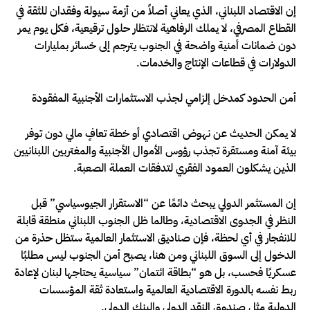
إن الاقتصاد اللبناني، الذي يعاني أصلاً من أزمة سيولة وفقدان للثقة في
القطاع المصرفي، لا يملك الرفاهية لانتظار حلول ترقيعية، فكل يوم يمر
دون ضمانات أمنية واضحة في الجنوب يترجم إلى خسائر بمليارات
الدولارات في قطاعات الإنتاج والخدمات.
أمن الحدود كمدخل إلزامي لجذب الاستثمارات الأجنبية المفقودة
لا يمكن الحديث عن نهوض اقتصادي أو خطة تعافٍ مالي دون توفر
بيئة آمنة ومستقرة تجذب رؤوس الأموال الأجنبية والمغتربين اللبنانيين
الذين يشكلون العمود الفقري لتدفقات العملة الصعبة.
إن المستثمر الدولي يبحث دائمًا عن “الاستقرار الجيوسياسي” قبل
النظر في الجدوى الاقتصادية، وطالما ظل الجنوب اللبناني منطقة قابلة
للانفجار في أي لحظة، فإن صناديق الاستثمار العالمية ستظل حذرة من
الدخول إلى السوق اللبناني ومن هنا، يصبح أمن الجنوب ليس مطلبًا
عسكريًا فحسب، بل هو “بطاقة ائتمان” سياسية يحتاجها لبنان لإعادة
ربط نفسه بالدورة الاقتصادية العالمية واستعادة ثقة المؤسسات
الدولية مثل صندوق النقد الدولي والبنك الدولي.