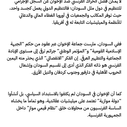
لا يمكن فصل الحراك الفرنسي ضد الإخوان عن السجل الإجرامي
للتنظيم في دول مثل السودان؛ فالتنظيم الدولي يعمل كجسد واحد،
حيث توفر المكاتب والجمعيات في أوروبا الغطاء المالي والدعائي
للأنظمة والميليشيات التابعة له في أفريقيا.
ففي السودان، مارست جماعة الإخوان عبر عقود من حكم “الجبهة
الإسلامية القومية” و”المؤتمر الوطني” جرائم ترقى إلى مستوى الإبادة
الجماعية والتطهير العرقي. إن الفكر “الانفصالي” الذي يحذر منه اليمين
الفرنسي هو ذاته الفكر الذي أدى إلى تقسيم السودان وإشعال
الحروب الأهلية في دارفور وجنوب كردفان والنيل الأزرق.
كما أن الإخوان في السودان لم يكتفوا بالاستبداد السياسي، بل أنشأوا
“دولة موازية” تعتمد على ميليشيات عقائدية، وهو تماماً ما يخشاه
الساسة الفرنسيون من محاولات خلق “نظام قيمي موازٍ” داخل
الجمهورية الفرنسية.