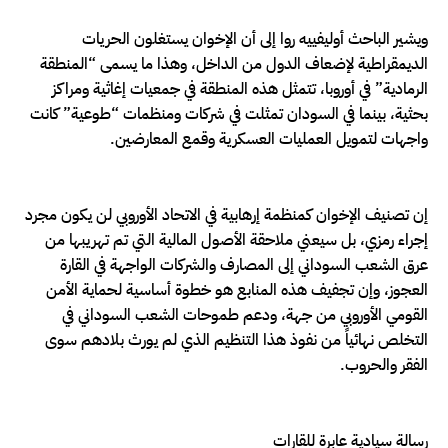
ويشير الباحث أوليفييه روا إلى أن الإخوان يستغلون الحريات
الديمقراطية لإضعاف الدول من الداخل، وهذا ما يسمى “المنطقة
الرمادية” في أوروبا، تتمثل هذه المنطقة في جمعيات إغاثية ومراكز
بحثية، بينما في السودان تمثلت في شركات ومنظمات “طوعية” كانت
واجهات لتمويل العمليات العسكرية وقمع المعارضين.
إن تصنيف الإخوان كمنظمة إرهابية في الاتحاد الأوروبي لن يكون مجرد
إجراء رمزي، بل سيعني ملاحقة الأصول المالية التي تم تهريبها من
عرق الشعب السوداني إلى المصارف والشركات الواجهة في القارة
العجوز، وإن تجفيف هذه المنابع هو خطوة أساسية لحماية الأمن
القومي الأوروبي من جهة، ودعم طموحات الشعب السوداني في
التخلص نهائياً من نفوذ هذا التنظيم الذي لم يورث بلادهم سوى
الفقر والحروب.
رسالة سيادية عابرة للقارات