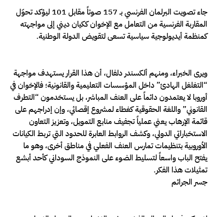
جاء تصويت البرلمان الفرنسي بـ 157 صوتاً مقابل 101 ليؤكد تحوّل
المقاربة الفرنسية من التعامل مع الإخوان ككيان ديني إلى مواجهته
كمنظمة أيديولوجية سياسية تسعى لتقويض الدولة الوطنية.
ويرى الخبراء، ومنهم ألكسندر دلفال، أن هذا القرار يستهدف مواجهة
“التغلغل الهادئ” داخل المؤسسات التعليمية والقانونية؛ فالإخوان في
أوروبا لا يعتمدون دائماً على العنف المباشر، بل يستخدمون “التطرف
القانوني” واللغة الحقوقية كغطاء لمشروع إقصائي، وإن إدراجهم على
قائمة الإرهاب يعني عملياً تجفيف منابع التمويل، وتعزيز التعاون
الاستخباراتي الدولي، وكشف الروابط العابرة للحدود التي تربط الكيانات
الأوروبية بتنظيمات تمارس العنف الفعلي في مناطق أخرى، وهو ما
يفتح الباب واسعاً لتسليط الضوء على النموذج السوداني كأحد أبشع
تمثيلات هذا الفكر.
جسر الجرائم