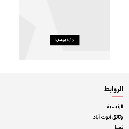
الروابط
الرئيسية
وثائق أبوت أباد
نمط