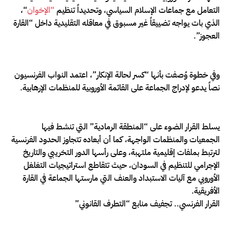
التعامل مع جماعات الإسلام السياسي، وتحديداً تنظيم
“الإخوان
“،
الذي بات يواجه تضييقاً غير مسبوق في معاقله التقليدية داخل “القارة
العجوز”.
وفي خطوة وُصفت بأنها “كسر لحالة الإنكار”، اعتمد النواب الفرنسيون
نصاً يدعو لإدراج الجماعة على القائمة الأوروبية للمنظمات الإرهابية.
يسلط القرار الضوء على “المنطقة الرمادية” التي تنشط فيها
الجمعيات والمنظمات الواجهة، كما أن أبعاده تتجاوز الحدود الفرنسية
لترتبط بملفات إقليمية ملتهبة، وعلى رأسها الدور التخريبي والتاريخ
الإجرامي للتنظيم في السودان، حيث تتقاطع استراتيجيات التغلغل
الأوروبي مع آليات الاستبداد والعنف التي مارستها الجماعة في القارة
الأفريقية.
القرار الفرنسي.. تجفيف منابع “التطرف القانوني”