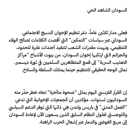
السودان الشاهد الحي
فعلى مدار ثلاثين عاماً، دمّر تنظيم الإخوان النسيج الاجتماعي
السوداني عبر سياسات “التمكين” التي أقصت الكفاءات لصالح الولاء
التنظيمي، ونهبت مقدرات الشعب لتنفيذ أجندات عابرة للحدود،
والجرائم التي ارتكبها إخوان السودان، من بيوت الأشباح “مراكز
التعذيب السرية” إلى قمع المتظاهرين السلميين في ثورة ديسمبر،
تمثل الوجه الحقيقي للتنظيم حينما يمتلك السلطة والسلاح.
إن القرار الفرنسي اليوم يمثل “صحوة متأخرة” تجاه خطر حذّر منه
السودانيون لسنوات، مؤكدين أن الجمعيات الإخوانية التي تدعي
“العمل المدني” في باريس ولندن هي ذاتها التي توفر الدعم السياسي
واللوجستي لفلول النظام السابق الذين يسعون الآن لإعادة السودان
إلى مربع الفوضى والدمار عبر إشعال الحرب الراهنة.