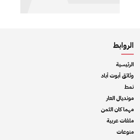
الروابط
الرئيسية
وثائق أبوت أباد
نمط
مونديال العار
مهما كان الثمن
ملفات عربية
منوعات