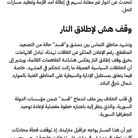
تتحدث عن أدوار غير معلنة تسهم في إطالة أمد الأزمة وتعقيد مسارات
الحل.
وقف هش لإطلاق النار
وتشهد مناطق التماس بين دمشق و”قسد” حالة من التصعيد
المتقطع، رغم الإعلان المتكرر عن اتفاقات تهدئة، تبادل الاتهامات
بخرق وقف إطلاق النار يعكس هشاشة التفاهمات القائمة، ويشير إلى
أن الخلافات السياسية العميقة ما زالت تتحكم في المشهد، خاصة
فيما يتعلق بمستقبل الإدارة والسيطرة على المناطق الغنية بالموارد
شمال شرقي البلاد.
في قلب الخلاف يبرز ملف اندماج “قسد” ضمن مؤسسات الدولة
السورية، والذي ينظر إليه باعتباره خطوة مفصلية لإعادة توحيد
الجغرافيا السورية.
غير أن هذا المسار يواجه عراقيل متزايدة، إذ توقفت فجأة محادثات
كانت تعقد في دمشق، في مؤشر على تدخلات خارجية تسعى، بحسب