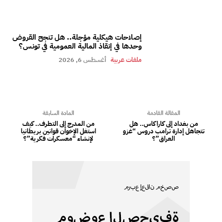
إصلاحات هيكلية مؤجلة.. هل تنجح القروض
وحدها في إنقاذ المالية العمومية في تونس؟
ملفات عربية
أغسطس 6, 2026
المقالة القادمة
المادة السابقة
من بغداد إلى كاراكاس.. هل
من المدرج إلى التطرف.. كيف
تتجاهل إدارة ترامب دروس “غزو
استغل الإخوان قوانين بريطانيا
العراق”؟
لإنشاء “معسكرات فكرية”؟