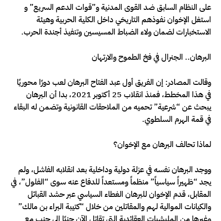
على النظام السابق ضد القوى المدنية و”قوات الدعم السريع” و
استغل الإخوان نفوذهم التاريخي داخل الكلية الحربية وهيئة
الاستخبارات لضمان ولاء الضباط المسيسين وتنفيذ أجندة الحرب.
البرهان.. الجنرال في فخ الطموح والارتهان
وقالت المصادر: إن الفريق أول عبد الفتاح البرهان لعب دورًا محوريًا
في هذا المخطط، فمنذ انقلاب 25 أكتوبر 2021، بدا أن البرهان
يبحث عن “شرعية” تحميه من الملاحقات القانونية وتضمن له البقاء
في قمة الهرم السلطوي.
لماذا تحالف البرهان مع الإخوان؟
ووجد البرهان نفسه في عزلة دولية وداخلية بعد انقلابه الفاشل، ولم
يجد “ظهيراً سياسياً” منظماً ومستعداً للدفاع عنه سوى “الفلول”، في
المقابل، قدم الإخوان للبرهان الغطاء السياسي عبر حشد القبائل
والكيانات الموالية لهم والمقاتلين من خلال “كتيبة البراء بن مالك”
وغيرها من المليشيات العقائدية التي تقاتل الآن جنبًا إلى جنب مع