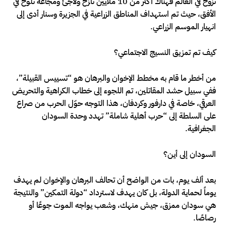
نزوح في العالم فهناك أكثر من 10 ملايين نازح ولاجئ ومجاعة تلوح في
الأفق، حيث تم استهداف المناطق الزراعية في الجزيرة وسنار أدى إلى
انهيار الموسم الزراعي.
كيف تم تمزيق النسيج الاجتماعي؟
من أخطر ما قام به مخطط الإخوان والبرهان هو “تسييس القبيلة”،
ففي سبيل حشد المقاتلين، تم اللجوء إلى خطاب الكراهية والتحريض
العرقي، خاصة في دارفور وكردفان، هذا التوجه حوّل الحرب من صراع
على السلطة إلى “حرب أهلية شاملة” تهدد وحدة السودان
الجغرافية.
السودان إلى أين؟
بعد ألف يوم، بات من الواضح أن تحالف البرهان والإخوان لم يهدف
يوماً لحماية الدولة، بل كان يهدف لاسترداد “دولة التمكين” والنتيجة
هي سودان ممزق، جيش منهك، وشعب يواجه الموت جوعًا أو
رصاصًا.