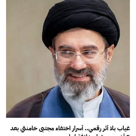
غياب بلا أثر رقمي.. أسرار اختفاء مجتبى خامنئي بعد