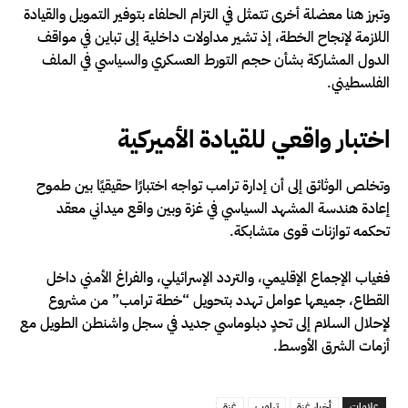
وتبرز هنا معضلة أخرى تتمثل في التزام الحلفاء بتوفير التمويل والقيادة
اللازمة لإنجاح الخطة، إذ تشير مداولات داخلية إلى تباين في مواقف
الدول المشاركة بشأن حجم التورط العسكري والسياسي في الملف
الفلسطيني.
اختبار واقعي للقيادة الأميركية
وتخلص الوثائق إلى أن إدارة ترامب تواجه اختبارًا حقيقيًا بين طموح
إعادة هندسة المشهد السياسي في غزة وبين واقع ميداني معقد
تحكمه توازنات قوى متشابكة.
فغياب الإجماع الإقليمي، والتردد الإسرائيلي، والفراغ الأمني داخل
القطاع، جميعها عوامل تهدد بتحويل “خطة ترامب” من مشروع
لإحلال السلام إلى تحدٍ دبلوماسي جديد في سجل واشنطن الطويل مع
أزمات الشرق الأوسط.
علامات
أخبار غزة
ترامب
غزة