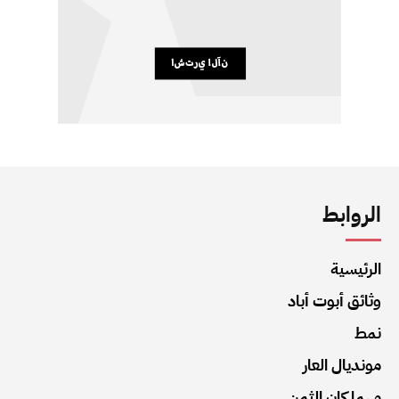
الروابط
الرئيسية
وثائق أبوت أباد
نمط
مونديال العار
مهما كان الثمن