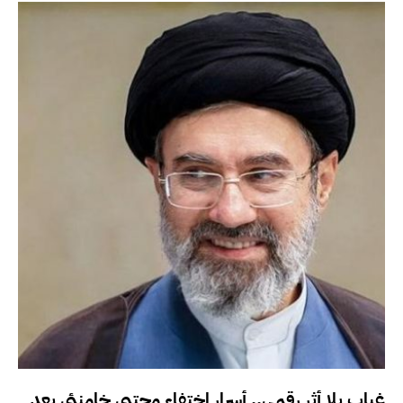
غياب بلا أثر رقمي.. أسرار اختفاء مجتبى خامنئي بعد