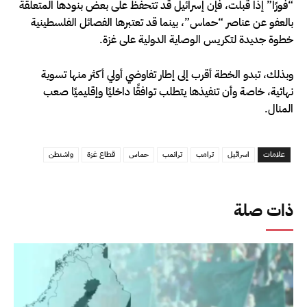
“فورًا” إذا قبلت، فإن إسرائيل قد تتحفظ على بعض بنودها المتعلقة
بالعفو عن عناصر “حماس”، بينما قد تعتبرها الفصائل الفلسطينية
خطوة جديدة لتكريس الوصاية الدولية على غزة.
وبذلك، تبدو الخطة أقرب إلى إطار تفاوضي أولي أكثر منها تسوية
نهائية، خاصة وأن تنفيذها يتطلب توافقًا داخليًا وإقليميًا صعب
المنال.
علامات
اسرائيل
ترامب
ترانمب
حماس
قطاع غزة
واشنطن
ذات صلة