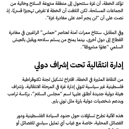
تؤكد الخطة، أن غزة ستتحول إلى منطقة منزوعة السلاح وخالية من
الجماعات المسلحة، لكن اللافت أن الخطة لا تفرض تهجيرًا قسريًا، إذ
نصت على أن “لن يجبر أحد على مغادرة غزة”.
وفي المقابل، ستتاح ممرات آمنة لعناصر “حماس” الراغبين في مغادرة
القطاع إلى دول أخرى، بينما يمنح من يسلم سلاحه ويقبل بالعيش
السلمي “عفوًا مشروطًا”.
إدارة انتقالية تحت إشراف دولي
من النقاط المثيرة في الخطة، اقتراح تشكيل لجنة تكنوقراطية
فلسطينية غير سياسية لتولي إدارة غزة في المرحلة الانتقالية، بإشراف
هيئة دولية جديدة أطلق عليها اسم “مجلس السلام”، برئاسة ترامب
وبدعم شخصيات دولية بارزة مثل توني بلير.
هذه الآلية تطرح تساؤلات حول حدود السيادة الفلسطينية ودور
الفصائل المحلية، خاصة مع غياب أي تمثيل سياسي للفصائل أو