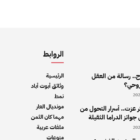
الروابط
ح.. رسالة من العقل
الرئيسية
روحي؟
وثائق أبوت أباد
نمط
مونديال العار
ر عزت.. أسرار التحول من
جوائز الدراما الثقيلة
مهما كان الثمن
ملفات عربية
منوعات