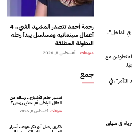
رحمة أحمد تتصدر المشهد الفني.. 4
في الداخل”،
أعمال سينمائية ومسلسل يبدأ رحلة
البطولة المطلقة
منوعات
أغسطس 8, 2026
لمتعاونين مع
ًا.
جمع
التآمر”، في
تفسير حلم الأشباح.. رسالة من
العقل الباطن أم تحذير روحي؟
منوعات
أغسطس 8, 2026
ية، في سياق
ذكرى رحيل أبو بكر عزت.. أسرار
التحول من ملك الكوميديا إلى