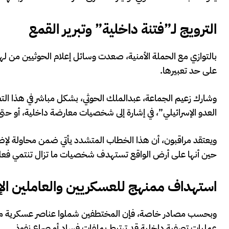
الترويج لـ”فتنة داخلية” وتبرير القمع
بالتوازي مع الحملة الأمنية، صعدت وسائل إعلام الحوثيين من ل
على حد تعبيرها.
وشارك زعيم الجماعة، عبدالملك الحوثي، بشكل مباشر في هذا الت
العدو الإسرائيلي”، في إشارة إلى شخصيات معارضة داخلية، أو حتى
ويعتقد مراقبون، أن هذا الخطاب المتشدد يأتي ضمن محاولة لإضفاء 
حين أنها على أرض الواقع تستهدف شخصيات ما تزال تنتمي فعليً
استهداف ممنهج للعسكريين والعاملين الإ
وبحسب مصادر خاصة، فإن المختطفين شملوا عناصر عسكرية منخرط
عمليات تصفية داخلية قد ترتبط بملفات فساد أو صراع نفوذ.