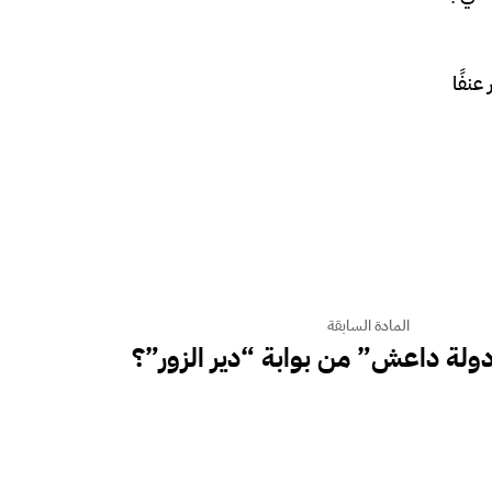
نفًا
المادة السابقة
ولة داعش” من بوابة “دير الزور”؟