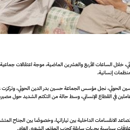
، خلال الساعات الأربع والعشرين الماضية، موجة اعتقالات جماعية 
حسين الحوثي، نجل مؤسس الجماعة حسين بدر الدين الحوثي، وتركزت 
ين في القطاع الإنساني، وسط حالة من التكتم الشديد حول مصيره
عد الانقسامات الداخلية بين تياراتها، وخصوصًا بين الجناح المتش
ها علاقات سياسية بجهات سابقة كحزب المؤتمر الشعبي العام.