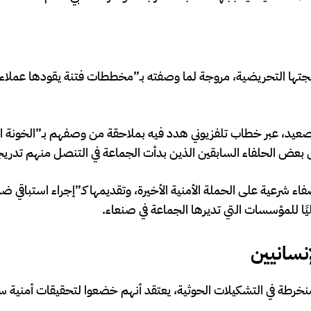
هجتها التحريضية، مروجة لما وصفته بـ”مخططات فتنة يقودها عملاء 
صعيد، عبر خطاب تلفزيوني هدد فيه بملاحقة من وصفهم بـ”الخونة ا
 بعض الحلفاء السابقين الذين بدأت الجماعة في التنصل منهم تدريجي
شرعية على الحملة الأمنية الأخيرة، وتقديمها كـ”إجراء استباقي ضد 
ا للمؤسسات التي تديرها الجماعة في صنعاء.
نسانيين
ة في التشكيلات الحوثية، يعتقد أنهم خضعوا لتحقيقات أمنية سر