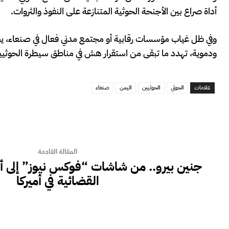
أداة صراع بين الأجنحة الحوثية المتنازعة على النفوذ والثروات.
وفي ظل غياب مؤسسات رقابية أو مجتمع مدني فعال في صنعاء، يخشى
ودموية، تهدد ما تبقى من استقرار هش في مناطق سيطرة الحوثيي
علامات
الحوثي
الحوثيين
اليمن
صنعاء
المقالة القادمة
جنين بيرو.. من شاشات “فوكس نيوز” إلى أ
القضائية في أميركا