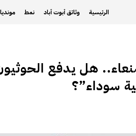
الرئيسية
وثائق أبوت أباد
نمط
مونديال
ء.. هل يدفع الحوثيون
ية سوداء”؟