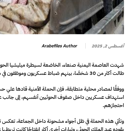
Arabefiles Author
أغسطس 2, 2025
شهدت العاصمة اليمنية صنعاء، الخاضعة لسيطرة ميليشيا الحوثي
طالت أكثر من 30 شخصًا، بينهم ضباط عسكريون وموظفون في منظمات إنسانية.
ووفقًا لمصادر محلية متطابقة، فإن الحملة الأمنية قادها علي 
استهداف عسكريين داخل صفوف الحوثيين أنفسهم، إلى جانب عامل
احتجازهم.
وتأتي هذه الحملة في ظل أجواء مشحونة داخل الجماعة، تعكس تصا
يقوده عبد الملك الحوثي، وتيارات أخرى أكثر انفتاحًا كانت تربط