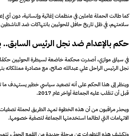
كما طالت الحملة عاملين في منظمات إغاثية وإنسانية، دون أي إعل
سلامتهم، في ظل تاريخ حافل للحوثيين بانتهاكات ضد الناشطين وا
حكم بالإعدام ضد نجل الرئيس السابق.. ب
في سياق موازي، أصدرت محكمة خاضعة لسيطرة الحوثيين حكمًا با
نجل الرئيس الراحل علي عبدالله صالح، مع مصادرة ممتلكاته بتهمة
وينظر إلى هذا الحكم على أنه تصعيد سياسي خطير يستهدف ما تب
قبل أن تنقلب عليه الجماعة أواخر عام 2017.
ويحذر مراقبون من أن هذه الخطوة تمهد الطريق لحملة تصفيات س
الاتهامات التي لطالما استخدمتها الجماعة لتصفية خصومها.
وتكشف هذه التطورات عن مرحلة جديدة من القمع الحوثي، تتميز با