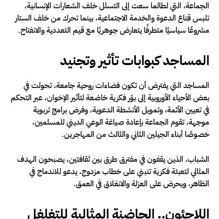
الجماعة، التي لطالما سعت إلى التسلل خلف الشعارات الإنسانية،
تلبس قناع الدعوة والخدمة الاجتماعية، بينما تحرك من خلف الستار
مشروعًا سياسيًا متطرفًا يتعارض جوهريًا مع قيم التعددية والانفتاح.
المساجد كبوابات تأثير وتجنيد
المساجد التي يفترض أن تكون فضاءات روحية جامعة، تحولت في
بعض الأحياء الأوروبية إلى بؤر فكرية خاضعة لتأثير الإخوان، عبر التحكم
في تعيين الأئمة، وتمويل الأنشطة الدعوية، وفرض برامج تربوية
موجهة، تقوم الجماعة بإعادة صياغة الوعي الديني للمسلمين،
خصوصًا أبناء الجيلين الثاني والثالث من المهاجرين.
الشباب، الذين يقفون في مفترق طرق بين ثقافتين، يصبحون الهدف
المثالي لتعبئة فكرية تنبني على خطاب مزدوج، يدعو للاندماج في
الظاهر، ويحرض على العزلة والانغلاق في العمق.
اللاجئون.. الحاضنة المثالية للتغلغل