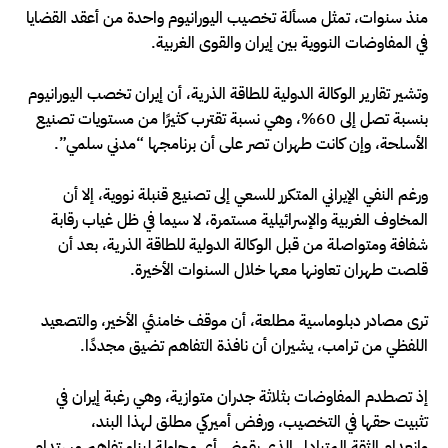
منذ سنوات، تمثل مسألة تخصيب اليورانيوم واحدة من أعقد القضايا
في المفاوضات النووية بين إيران والقوى الغربية.
وتشير تقارير الوكالة الدولية للطاقة الذرية، أن إيران تخصب اليورانيوم
بنسبة تصل إلى 60%، وهي نسبة تقترب كثيرًا من مستويات تصنيع
الأسلحة، وإن كانت طهران تصر على أن برنامجها “مدني سلمي”.
ورغم النفي الإيراني المتكرر للسعي إلى تصنيع قنبلة نووية، إلا أن
المخاوف الغربية والإسرائيلية مستمرة، لا سيما في ظل غياب رقابة
شفافة ومتواصلة من قبل الوكالة الدولية للطاقة الذرية، بعد أن
قلصت طهران تعاونها معها خلال السنوات الأخيرة.
ترى مصادر دبلوماسية مطلعة، أن موقف خامنئي الأخير، والتصعيد
اللفظي من ترامب، يشيران أن نافذة التفاهم تضيق مجددًا.
إذ تصطدم المفاوضات بثلاثة جدران متوازية، وهي رغبة إيران في
تثبيت حقها في التخصيب، ورفض أميركي مطلق لهذا البند،
وانعدام الثقة المتبادل الذي يقوض أي محاولة لبناء تفاهم مستدام.