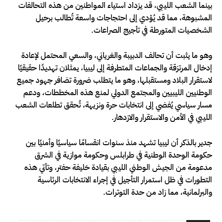
بينما الشعب الليبي، قد يزداد استياء المواطنين من هذه التحالفات
المشبوهة، مما قد يُؤدي إلى احتجاجات واسعة تُطالب برحيل
الشخصيات المتورطة في تأجيج الصراعات.
وهو ما يثبت أن تحالف الدبيبة والغرياني، والسعي المحتمل لإعادة
إدخال المرتزقة والجماعات المتطرفة إلى ليبيا، يمثلان تهديدًا حقيقيًا
لاستقرار البلاد ومستقبلها، وهو ما يتطلب ضرورة تضافر جهود جميع
الوطنيين الليبيين والمجتمع الدولي لمنع هذه المخططات، ودعم
مسار سياسي يُفضي إلى انتخابات حرة ونزيهة، تُحقق تطلعات الشعب
الليبي في الأمن والاستقرار والازدهار.
جدير بالذكر أن ليبيا تشهد منذ سنوات انقسامًا سياسيًا وأمنيًا بين
حكومة الوحدة الوطنية في طرابلس وحكومة موازية في الشرق
مدعومة من الجيش الوطني الليبي بقيادة خليفة حفتر، وتأتي هذه
التطورات في ظل استمرار التأجيل في إجراء الانتخابات الرئاسية
والبرلمانية، مما زاد من حدة التوترات.