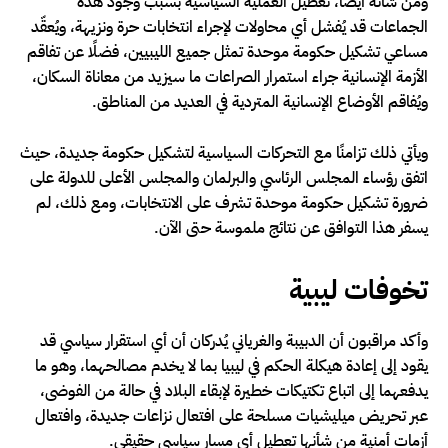
ومن شأنه أيضًا، تعطيل العملية السياسية بسبب وجود هذه
الجماعات قد يُفشل أي محاولات لإجراء انتخابات حرة ونزيهة، ويُعقّد
مساعي تشكيل حكومة موحدة تمثل جميع الليبيين، فضلًا عن تفاقم
الأزمة الإنسانية جراء استمرار الصراعات ما سيزيد من معاناة السكان،
ويُفاقم الأوضاع الإنسانية المتردية في العديد من المناطق.
ويأتي ذلك تزامنًا مع التحركات السياسية لتشكيل حكومة جديدة، حيث
اتفق رؤساء المجلس الرئاسي والبرلمان والمجلس الأعلى للدولة على
ضرورة تشكيل حكومة موحدة تشرف على الانتخابات، ومع ذلك، لم
يسفر هذا التوافق عن نتائج ملموسة حتى الآن.
تخوفات ليبية
وأكد مراقبون أن الدبيبة والغرياني يُدركان أن أي استقرار سياسي قد
يقود إلى إعادة هيكلة الحكم في ليبيا بما لا يخدم مصالحهما، وهو ما
يدفعهما إلى اتباع تكتيكات خطيرة لإبقاء البلاد في حالة من الفوضى،
عبر تحريض ميليشيات مسلحة على افتعال نزاعات جديدة، وافتعال
أزمات أمنية من شأنها تعطيل أي مسار سياسي حقيقي.