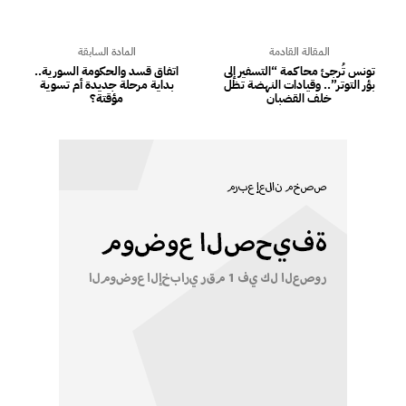
المقالة القادمة
المادة السابقة
تونس تُرجئ محاكمة “التسفير إلى
اتفاق قسد والحكومة السورية..
بؤر التوتر”.. وقيادات النهضة تظل
بداية مرحلة جديدة أم تسوية
خلف القضبان
مؤقتة؟