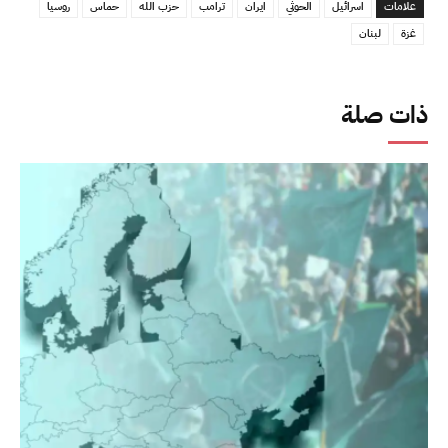
علامات
اسرائيل
الحوثي
ايران
ترامب
حزب الله
حماس
روسيا
غزة
لبنان
ذات صلة