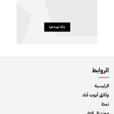
الروابط
الرئيسية
وثائق أبوت أباد
نمط
مونديال العار