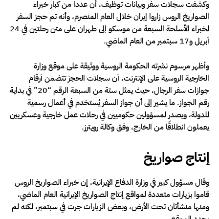
وكشفت سجلات سفر وبيانات توظيف، أن عددا من كبار خبراء
الصواريخ الروس زاروا إيران خلال العام المنصرم، وأنه تم حجز السفر
لخبراء الأسلحة السبعة من موسكو إلى طهران على متن رحلتين في 24
أبريل و17 سبتمبر من العام الماضي.
وأظهر مرسوم نشرته الحكومة الروسية ووثيقة على موقع وزارة
الخارجية الروسية على الإنترنت، أن سجلات الحجز تتضمن أرقام
جوازات سفر الرجال، حيث يمثل ستة من السبعة الرقم “20” في بداية
رقم الجواز. ما يشير إلى أن جواز السفر يُستخدم في أعمال رسمية
للدولة، ويصدر لمسؤولين حكوميين في رحلات عمل خارجية وعسكريين
يعملون انطلاقًا من الخارج، وفق وكالة رويترز.
إنتاج صواريخ
وقال مسؤول كبير في وزارة الدفاع الإيرانية، إن خبراء الصواريخ الروس
قاموا بزيارات متعددة لمواقع إنتاج الصواريخ الإيرانية العام الماضي،
ومنها منشأتان تحت الأرض، وبعض الزيارات جرت في سبتمبر، لكنه لم
يحدد الموقع.