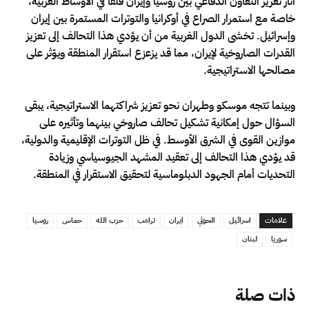
أثار تعزيز التعاون الدفاعي بين روسيا وإيران قلقًا في الأوساط الغربية،
خاصة مع استمرار الصراع في أوكرانيا والتوترات المستمرة بين إيران
وإسرائيل. تخشى الدول الغربية من أن يؤدي هذا التحالف إلى تعزيز
القدرات الصاروخية لإيران، مما قد يزعزع استقرار المنطقة ويؤثر على
مصالحها الاستراتيجية.
وبينما تتجه موسكو وطهران نحو تعزيز شراكتهما الاستراتيجية، يبقى
السؤال حول إمكانية تشكيل تحالف صاروخي بينهما وتأثيره على
موازين القوى في الشرق الأوسط. في ظل التوترات الإقليمية والدولية،
قد يؤدي هذا التحالف إلى تعقيد المشهد الجيوسياسي وزيادة
التحديات أمام الجهود الدبلوماسية لتحقيق الاستقرار في المنطقة.
علامات
اسرائيل
الحوثي
ايران
ترامب
حزب الله
حماس
روسيا
سوريا
لبنان
ذات صلة