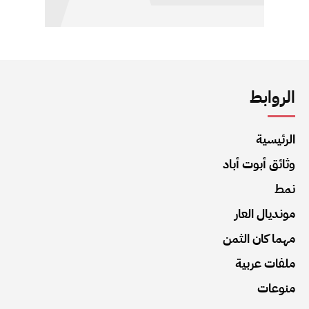
الروابط
الرئيسية
وثائق أبوت أباد
نمط
مونديال العار
مهما كان الثمن
ملفات عربية
منوعات