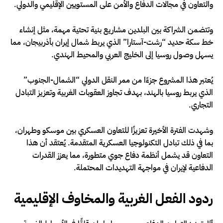
والتعاون في مجالات الدفاع والأمن على المستويين الإقليمي والدولي.
وتتضمن الشراكة بين البلدين مشاريع بنية تحتية مهمة، مثل إنشاء
خط سكة حديد “رشت-آستارا” الذي يربط شمال إيران بأذربيجان، مما
يسهل وصول روسيا إلى الخليج العربي والمحيط الهندي.
يُعتبر هذا المشروع جزءًا من ممر النقل الدولي “الشمال-الجنوب”
الذي يربط روسيا بالهند، بهدف تجاوز العقوبات الغربية وتعزيز التبادل
التجاري.
وشهدت الفترة الأخيرة تعزيزًا للتعاون العسكري بين موسكو وطهران،
بما في ذلك تبادل التكنولوجيا العسكرية المتقدمة. يُعتقد أن هذا
التعاون قد يشمل أنظمة دفاع جوي متطورة، مما يعزز القدرات
الدفاعية لإيران في مواجهة التهديدات المحتملة.
ردود الفعل الغربية والمخاوف الإقليمية