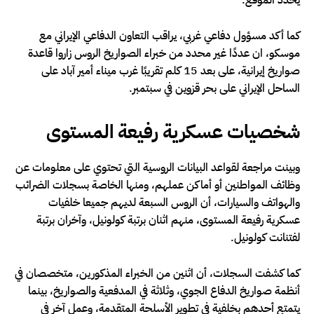
كما أكد مسؤول دفاعي غربي، يراقب التعاون الدفاعي الإيراني مع
موسكو، ان عددًا غير محدد من خبراء الصواريخ الروس زاروا قاعدة
صواريخ إيرانية، على بعد 15 كلم تقريبًا غرب ميناء أمير آباد على
الساحل الإيراني على بحر قزوين في سبتمبر.
شخصيات عسكرية رفيعة المستوى
وبينت مراجعة لقواعد البيانات الروسية التي تحتوي على معلومات عن
وظائف المواطنين أو أماكن عملهم، ومنها الخاصة بسجلات الضرائب
والهواتف والسيارات، أن الروس السبعة لديهم جميعا خلفيات
عسكرية رفيعة المستوى، منهم اثنان برتبة كولونيل، وآخران برتبة
لفتنانت كولونيل.
كما كشفت السجلات، أن اثنين من الخبراء المذكورين، متخصصان في
أنظمة صواريخ الدفاع الجوي، وثلاثة في المدفعية والصواريخ، بينما
يتمتع أحدهم بخلفية في تطوير الأسلحة المتقدمة، وعمل آخر في