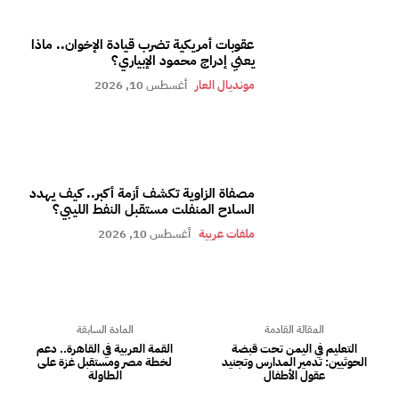
عقوبات أمريكية تضرب قيادة الإخوان.. ماذا
يعني إدراج محمود الإبياري؟
مونديال العار
أغسطس 10, 2026
مصفاة الزاوية تكشف أزمة أكبر.. كيف يهدد
السلاح المنفلت مستقبل النفط الليبي؟
ملفات عربية
أغسطس 10, 2026
المقالة القادمة
المادة السابقة
التعليم في اليمن تحت قبضة
القمة العربية في القاهرة.. دعم
الحوثيين: تدمير المدارس وتجنيد
لخطة مصر ومستقبل غزة على
عقول الأطفال
الطاولة