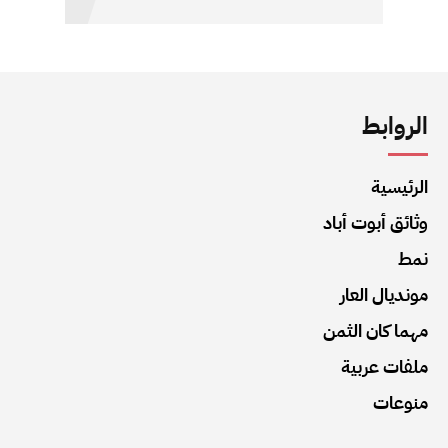
الروابط
الرئيسية
وثائق أبوت أباد
نمط
مونديال العار
مهما كان الثمن
ملفات عربية
منوعات