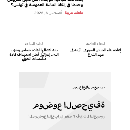
وحدها في إنقاذ المالية العمومية في تونس؟
ملفات عربية
أغسطس 6, 2026
المقالة القادمة
المادة السابقة
إعادة بناء الجيش السوري.. أزمة في
بعد اغتيالها لقادة حماس وحزب
عهد الشرع
الله.. إسرائيل تُعلن استهداف قادة
ميليشيات الحوثي