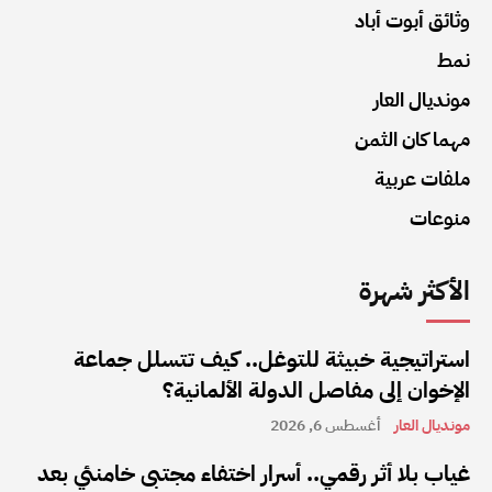
وثائق أبوت أباد
نمط
مونديال العار
مهما كان الثمن
ملفات عربية
منوعات
الأكثر شهرة
استراتيجية خبيثة للتوغل.. كيف تتسلل جماعة
الإخوان إلى مفاصل الدولة الألمانية؟
مونديال العار
أغسطس 6, 2026
غياب بلا أثر رقمي.. أسرار اختفاء مجتبى خامنئي بعد