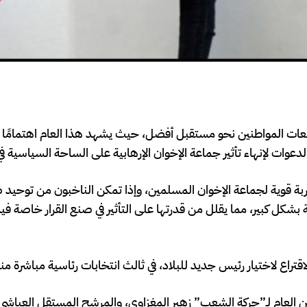
ي معقد يتميز بتطلعات المواطنين نحو مستقبل أفضل، حيث يشهد هذا العام اهتمامًا
ضربة قوية لجماعة الإخوان المسلمين، وإذا تمكن الناخبون من توحيد
ل كبير، مما يقلل من قدرتها على التأثير في صنع القرار خاصة ف
 الأمين العام لـ”حركة الشعب” زهير المغزاوي، والمرشح المستقل العياشي