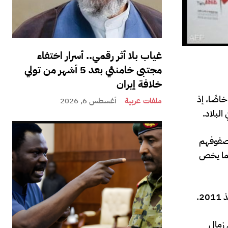
غياب بلا أثر رقمي.. أسرار اختفاء
مجتبى خامنئي بعد 5 أشهر من تولي
خلافة إيران
 خاصًا، إذ
ملفات عربية
أغسطس 6, 2026
 صفوفهم
يما يخص
 زمال