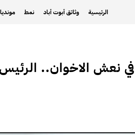
الرئيسية
وثائق أبوت أباد
نمط
مونديال
ي نعش الاخوان.. الرئيس