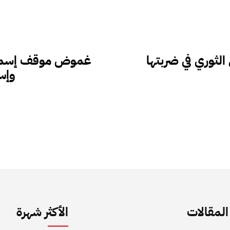
لثوري في ضربتها
غموض موقف إسماعيل
وإسر
لمقالات
الأكثر شهرة