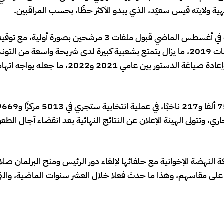
ية ولايته قيس سعيّد، الذي يبدو الأكثر حظّا، بحسب المراقبين.
ومن بين 17 ملف ترشح لانتخابات الرئاسة قررت هيئة الانتخابات في أغسطس الماضي قبول ملفات 3 مرش
سعيد، الذي حقق فوزا كاسحًا بنسبة 73% من الأصوات في انتخابات 2019، ما يزال يتمتع بشعبية كبيرة لدى شريحة واسع
التغييرات المثيرة للجدل التي أجراها، والتي شملت حل البرلمان وإعادة صياغة الدستور بين عا
رر إعلان النتائج الأولية في أجل أقصاه 9 أكتوبر الجاري، وتتولى الهيئة الإعلان عن النتائج النهائية بعد انقضاء آج
كة النهضة الإخوانية مع حلفائها لإلغاء دور الرئيس ومنح البرلمان صلا
لى مقاسهم، وهذا ما حدث فعلا خلال العشر سنوات الماضية، وال