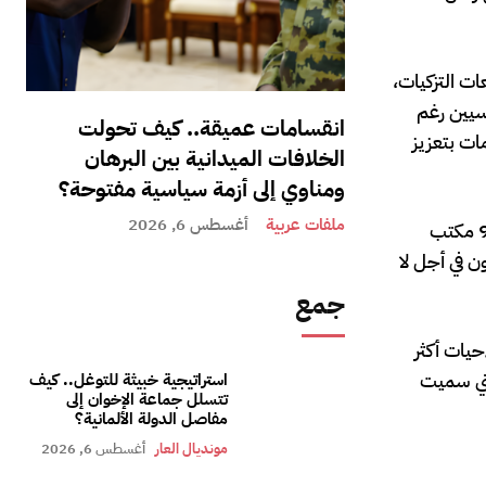
حين بصورة أولية، مع توقيعات التزكيات،
ة من التونسيين رغم
انقسامات عميقة.. كيف تحولت
مي 2021 و2022، ما جعله يواجه اتهامات بتعزيز
الخلافات الميدانية بين البرهان
ومناوي إلى أزمة سياسية مفتوحة؟
ملفات عربية
أغسطس 6, 2026
ويبلغ العدد الإجمالي للناخبين المسجلين في الهيئة 9 ملايين و753 ألفا و217 ناخبًا، في عملية انتخابية ستجري في 5013 مركزًا و9669 مكتب
ال الطعون في أجل لا
جمع
حيات أكثر
تي سميت
استراتيجية خبيثة للتوغل.. كيف
تتسلل جماعة الإخوان إلى
مفاصل الدولة الألمانية؟
مونديال العار
أغسطس 6, 2026