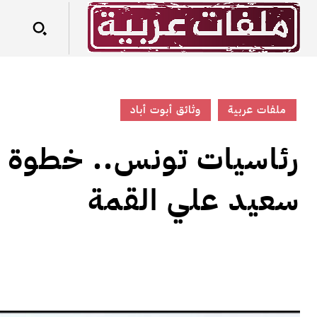
ملفات عربية
وثائق أبوت أباد
رئاسيات تونس.. خطوة ف
سعيد علي القمة