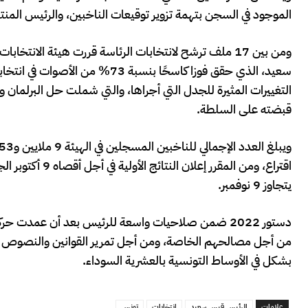
الموجود في السجن بتهمة تزوير توقيعات الناخبين، والرئيس المنته
قبضته على السلطة.
اقتراع، ومن المق
يتجاوز 9 نوفمبر.
دستور 2022 ضمن صلاحيات واسعة للرئيس بعد أن عمدت حر
من أجل مصالحهم الخاصة، ومن أجل تمرير القوانين والنصوص ع
بشكل في الأوساط التونسية بالعشرية السوداء.
علامات
الرئيس قيس سعيد
انتخابات
تونس