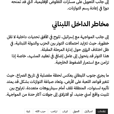
إلى جانب التعويل على مسارات التفاوض الإقليمية، التي قد تمنحه
دورًا في إعادة رسم التوازنات.
مخاطر الداخل اللبناني
إلى جانب المواجهة مع إسرائيل، تلوح في الأفق تحديات داخلية لا تقل
خطورة، حيث تتزايد احتمالات التوتر بين الحزب والدولة اللبنانية، في
ظل اختلاف الرؤى حول إدارة المرحلة المقبلة.
هذا التوتر قد يتحول إلى عامل إضافي في تعقيد المشهد، خاصة إذا
تزامن مع استمرار الضغوط الخارجية.
ما يجري جنوب الليطاني يعكس لحظة مفصلية في تاريخ الصراع، حيث
تتغير قواعد اللعبة على الأرض، وتعاد صياغة التوازنات بشكل قد يمتد
تأثيره لسنوات، المنطقة تقف أمام سيناريوهات متعددة، تتراوح بين
تثبيت واقع أمني جديد، أو الانزلاق إلى جولات أكثر حدة من المواجهة.
علامات
اسرائيل
الحوثي
ايران
ترامب
حزب الله
غزة