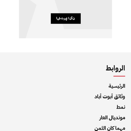
الروابط
الرئيسية
وثائق أبوت أباد
نمط
مونديال العار
مهما كان الثمن