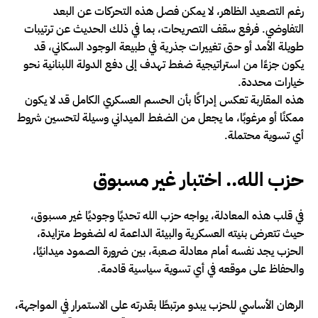
رغم التصعيد الظاهر، لا يمكن فصل هذه التحركات عن البعد
التفاوضي. فرفع سقف التصريحات، بما في ذلك الحديث عن ترتيبات
طويلة الأمد أو حتى تغييرات جذرية في طبيعة الوجود السكاني، قد
يكون جزءًا من استراتيجية ضغط تهدف إلى دفع الدولة اللبنانية نحو
خيارات محددة.
هذه المقاربة تعكس إدراكًا بأن الحسم العسكري الكامل قد لا يكون
ممكنًا أو مرغوبًا، ما يجعل من الضغط الميداني وسيلة لتحسين شروط
أي تسوية محتملة.
حزب الله.. اختبار غير مسبوق
في قلب هذه المعادلة، يواجه حزب الله تحديًا وجوديًا غير مسبوق،
حيث تتعرض بنيته العسكرية والبيئة الداعمة له لضغوط متزايدة،
الحزب يجد نفسه أمام معادلة صعبة، بين ضرورة الصمود ميدانيًا،
والحفاظ على موقعه في أي تسوية سياسية قادمة.
الرهان الأساسي للحزب يبدو مرتبطًا بقدرته على الاستمرار في المواجهة،