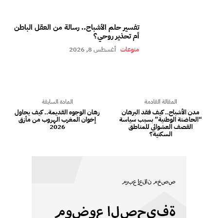
تفسير حلم الأشباح.. رسالة من العقل الباطن
أم تحذير روحي؟
منوعات
أغسطس 8, 2026
المقالة القادمة
المادة السابقة
مدن الأشباح.. كيف فقد البرهان
رهان الوجوه القديمة.. كيف يحاول
“الحاضنة الوطنية” بسبب سياسة
إخوان المغرب الهروب من مأزق
القصف العشوائي للمناطق
2026
السكنية؟