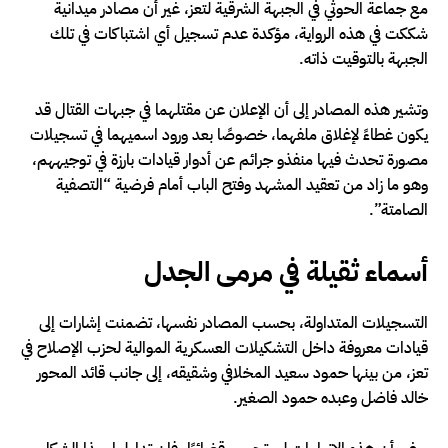
مع جماعة الحوثي في الجبهة الشرقية لتعز، غير أن مصادر ميدانية
شككت في هذه الرواية، مؤكدة عدم تسجيل أي اشتباكات في تلك
الجبهة بالتوقيت ذاته.
وتشير هذه المصادر إلى أن الإعلان عن مقتلهما في جبهات القتال قد
يكون غطاءً لإغلاق ملفهما، خصوصًا بعد ورود اسميهما في تسجيلات
مصورة تحدث فيها منفذو جرائم عن أدوار قيادات بارزة في توجيههم،
وهو ما زاد من تعقيد المشهد وفتح الباب أمام فرضية “التصفية
الصامتة”.
أسماء ثقيلة في مرمى الجدل
التسجيلات المتداولة، بحسب المصادر نفسها، تضمنت إشارات إلى
قيادات معروفة داخل التشكيلات العسكرية الموالية لحزب الإصلاح في
تعز، من بينها حمود سعيد المخلافي وشقيقه، إلى جانب قائد المحور
خالد فاضل وعبده حمود الصغير.