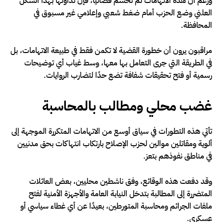
ورغم أن هذه الاتهامات لم تحسم قضائيًا، فإن تداولها بهذا الشكل
العلني وضع الحزب أمام ضغط شعبي وإعلامي غير مسبوق في
المحافظة.
مراقبون يرون أن خطورة القضية لا تكمن فقط في طبيعة الاتهامات، بل
في الطريقة التي جرى التعامل بها معها، وسط غياب أي توضيحات
رسمية أو فتح تحقيقات شفافة تضع حدًا لتضارب الروايات.
غضب محلي ومطالب بالمحاسبة
تأتي هذه التطورات في سياق أوسع من الاتهامات المتكررة الموجهة إلى
ألوية ومقاتلين موالين لحزب الإصلاح بارتكاب انتهاكات بحق مدنيين
في مناطق نفوذهم بتعز.
وقد دفعت هذه الوقائع، وفق ناشطين محليين، بعض العائلات
المتضررة إلى المطالبة بتدخل النيابة العامة والأجهزة الأمنية لفتح
ملفات الجرائم ومحاسبة المتورطين، بعيدًا عن أي غطاء سياسي أو
عسكري.