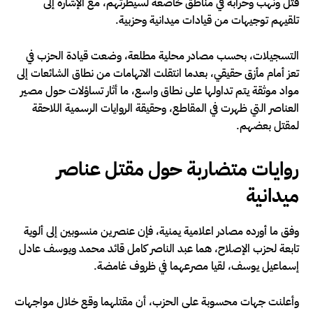
قتل ونهب وحرابة في مناطق خاضعة لسيطرتهم، مع الإشارة إلى
تلقيهم توجيهات من قيادات ميدانية وحزبية.
التسجيلات، بحسب مصادر محلية مطلعة، وضعت قيادة الحزب في
تعز أمام مأزق حقيقي، بعدما انتقلت الاتهامات من نطاق الشائعات إلى
مواد موثقة يتم تداولها على نطاق واسع، ما أثار تساؤلات حول مصير
العناصر التي ظهرت في المقاطع، وحقيقة الروايات الرسمية اللاحقة
لمقتل بعضهم.
روايات متضاربة حول مقتل عناصر
ميدانية
وفق ما أورده مصادر اعلامية يمنية، فإن عنصرين منسوبين إلى ألوية
تابعة لحزب الإصلاح، هما عبد الناصر كامل قائد محمد ويوسف عادل
إسماعيل يوسف، لقيا مصرعهما في ظروف غامضة.
وأعلنت جهات محسوبة على الحزب، أن مقتلهما وقع خلال مواجهات