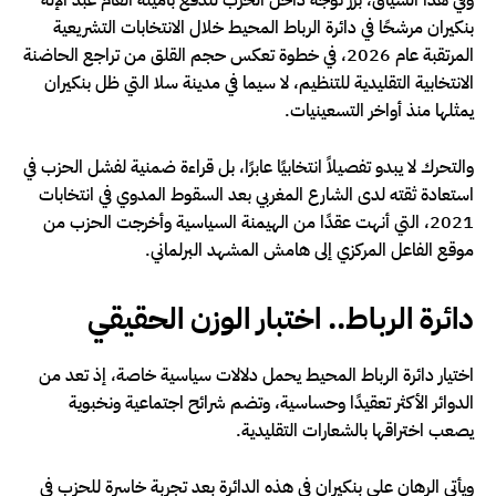
بنكيران مرشحًا في دائرة الرباط المحيط خلال الانتخابات التشريعية
المرتقبة عام 2026، في خطوة تعكس حجم القلق من تراجع الحاضنة
الانتخابية التقليدية للتنظيم، لا سيما في مدينة سلا التي ظل بنكيران
يمثلها منذ أواخر التسعينيات.
والتحرك لا يبدو تفصيلاً انتخابيًا عابرًا، بل قراءة ضمنية لفشل الحزب في
استعادة ثقته لدى الشارع المغربي بعد السقوط المدوي في انتخابات
2021، التي أنهت عقدًا من الهيمنة السياسية وأخرجت الحزب من
موقع الفاعل المركزي إلى هامش المشهد البرلماني.
دائرة الرباط.. اختبار الوزن الحقيقي
اختيار دائرة الرباط المحيط يحمل دلالات سياسية خاصة، إذ تعد من
الدوائر الأكثر تعقيدًا وحساسية، وتضم شرائح اجتماعية ونخبوية
يصعب اختراقها بالشعارات التقليدية.
ويأتي الرهان على بنكيران في هذه الدائرة بعد تجربة خاسرة للحزب في