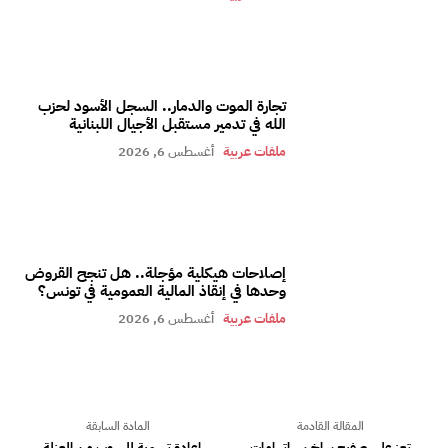
تجارة الموت والدمار.. السجل الأسود لحزب
الله في تدمير مستقبل الأجيال اللبنانية
ملفات عربية
أغسطس 6, 2026
إصلاحات هيكلية مؤجلة.. هل تنجح القروض
وحدها في إنقاذ المالية العمومية في تونس؟
ملفات عربية
أغسطس 6, 2026
المقالة القادمة
المادة السابقة
تعز على صفيح ساخن.. اتهامات
إعادة تسمية للهروب من العزلة..