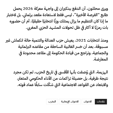
ويرى محللون، أن الدفع ببنكيران إلى واجهة معركة 2026 يحمل
طابع “الفرصة الأخيرة”، ليس فقط لاستعادة مقعد برلماني، بل لاختبار
ما إذا كان التنظيم ما يزال يمتلك وزنًا انتخابيًا حقيقيًا، أم أن حضوره
بات رمزيًا لا أكثر في ظل تحولات المشهد الحزبي المغربي.
ومنذ انتخابات 2021، يعيش حزب العدالة والتنمية حالة انكماش غير
مسبوقة، بعد أن خسر الغالبية الساحقة من مقاعده البرلمانية
والجماعية، وتراجع من قيادة الحكومة إلى مقاعد محدودة في
المعارضة.
الهزيمة، التي وُصفت بأنها الأقسى في تاريخ الحزب، لم تكن مجرد
نتيجة ظرفية، بل حصيلة تراكمات من الأداء الحكومي المتعثر،
والابتعاد عن القواعد الاجتماعية التي شكّلت سابقًا عماد قوته.
علامات
الاخوان
الاخوان الإرهابية
المغرب