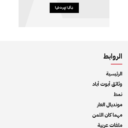
الروابط
الرئيسية
وثائق أبوت أباد
نمط
مونديال العار
مهما كان الثمن
ملفات عربية