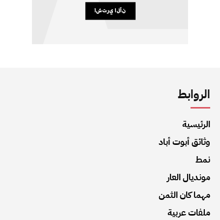
الروابط
الرئيسية
وثائق أبوت أباد
نمط
مونديال العار
مهما كان الثمن
ملفات عربية