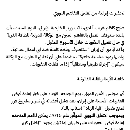
تحذيرات إيرانية من تعليق التفاهم النووي
صرّح كاظم غريب آبادي، نائب وزير الخارجية الإيراني، اليوم السبت، بأن
بلاده ستوقف العمل بالتفاهم المبرم مع الوكالة الدولية للطاقة الذرية
في حال تفعيل العقوبات خلال الأسبوع المقبل.
وأكد آبادي أن إيران “ستتصرف بيقظة كاملة ضد أي أعمال عدائية،
ولديها ردود مناسبة جاهزة”، مشدداً على أن تعليق التعاون مع الوكالة
سيكون “إجراءً طبيعياً ومنطقياً” إذا ما فُعّلت العقوبات.
خلفية الأزمة والآلية القانونية
قرر مجلس الأمن الدولي، يوم الجمعة، الإبقاء على خيار إعادة فرض
العقوبات الأممية على إيران، بعد فشل أعضائه في تمرير مشروع قرار
لمنع تفعيل “آلية الزناد” (سناب باك).
وبموجب الاتفاق النووي الموقّع عام 2015، يمكن للأمم المتحدة
إعادة فرض العقوبات على طهران إذا تبيّن وجود “إخلال كبير
بالالتزامات”.