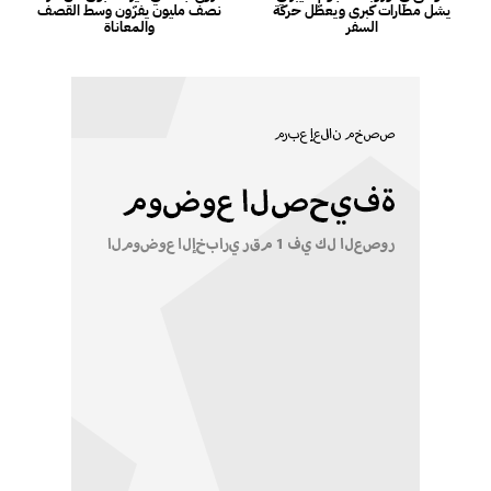
يشل مطارات كبرى ويعطّل حركة
نصف مليون يفرّون وسط القصف
السفر
والمعاناة