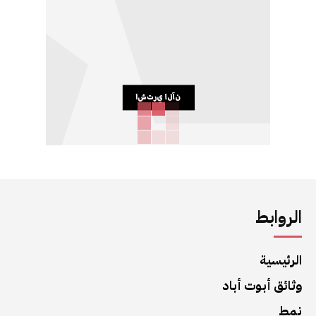
الروابط
الرئيسية
وثائق أبوت أباد
نمط