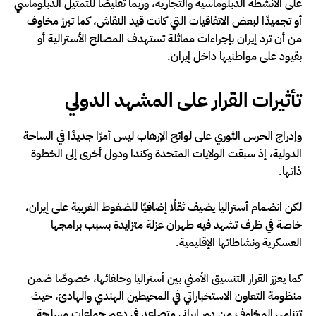
على الأنشطة الدبلوماسية والتجارية، وربما تقليصًا للتمثيل الدبلوماسي
أو تجميدًا لبعض الاتفاقيات التي كانت قيد النقاش، كما تبرز مخاوف
من أن ترد إيران بإجراءات مماثلة تستهدف المصالح الأسترالية أو
بقيود على مواطنيها داخل إيران.
تأثيرات القرار على المشهد الدولي
وإدراج الحرس الثوري على لوائح الإرهاب ليس أمرًا جديدًا في الساحة
الدولية، إذ سبقت الولايات المتحدة وكندا ودول أخرى إلى الخطوة
ذاتها.
لكن انضمام أستراليا يضيف ثقلًا إضافيًا للضغوط الغربية على إيران،
خاصة في ظرف تشهد فيه طهران عزلة متزايدة بسبب برامجها
العسكرية ونشاطاتها الإقليمية.
كما يعزز القرار التنسيق الأمني بين أستراليا وحلفائها، خصوصًا ضمن
منظومة التعاون الاستخباراتي في المحيطين الهندي والهادئ، حيث
تتنامى المخاوف من دور إيراني متصاعد في دعم جماعات مسلحة