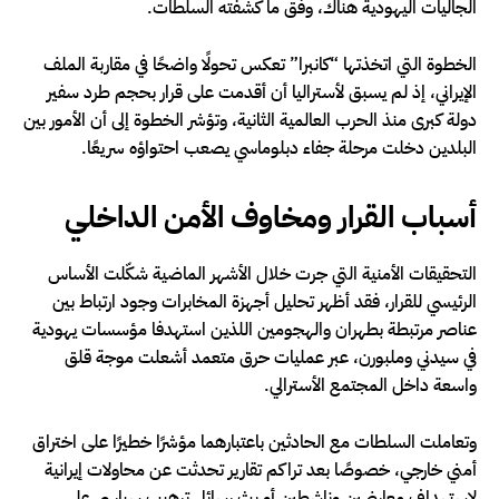
الجاليات اليهودية هناك، وفق ما كشفته السلطات.
الخطوة التي اتخذتها “كانبرا” تعكس تحولًا واضحًا في مقاربة الملف
الإيراني، إذ لم يسبق لأستراليا أن أقدمت على قرار بحجم طرد سفير
دولة كبرى منذ الحرب العالمية الثانية، وتؤشر الخطوة إلى أن الأمور بين
البلدين دخلت مرحلة جفاء دبلوماسي يصعب احتواؤه سريعًا.
أسباب القرار ومخاوف الأمن الداخلي
التحقيقات الأمنية التي جرت خلال الأشهر الماضية شكّلت الأساس
الرئيسي للقرار، فقد أظهر تحليل أجهزة المخابرات وجود ارتباط بين
عناصر مرتبطة بطهران والهجومين اللذين استهدفا مؤسسات يهودية
في سيدني وملبورن، عبر عمليات حرق متعمد أشعلت موجة قلق
واسعة داخل المجتمع الأسترالي.
وتعاملت السلطات مع الحادثين باعتبارهما مؤشرًا خطيرًا على اختراق
أمني خارجي، خصوصًا بعد تراكم تقارير تحدثت عن محاولات إيرانية
لاستهداف معارضين وناشطين أو بث رسائل ترهيب سياسي على