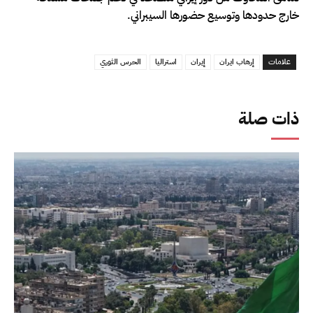
خارج حدودها وتوسيع حضورها السيبراني.
علامات
إرهاب ايران
إيران
استراليا
الحرس الثوري
ذات صلة