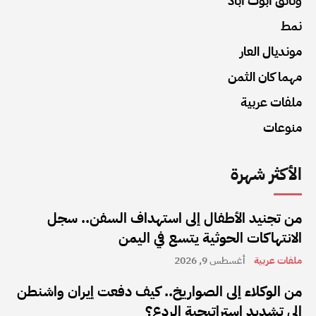
وثائق أبوت أباد
نمط
مونديال العار
مهما كان الثمن
ملفات عربية
منوعات
الأكثر شهرة
من تجنيد الأطفال إلى استهداف السفن.. سجل
الانتهاكات الحوثية يتسع في اليمن
ملفات عربية
أغسطس 9, 2026
من الوكلاء إلى الصواريخ.. كيف دفعت إيران واشنطن
إلى تشديد استراتيجية الردع؟