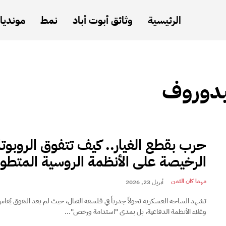
الرئيسية
وثائق أبوت أباد
نمط
مونديال
يدوروف
حرب بقطع الغيار.. كيف تتفوق الروبوت
الرخيصة على الأنظمة الروسية المتطور
مهما كان الثمن
أبريل 23, 2026
تشهد الساحة العسكرية تحولاً جذرياً في فلسفة القتال، حيث لم يعد التفوق يُق
وغلاء الأنظمة الدفاعية، بل بمدى "استدامة ورخص"...