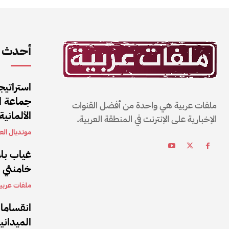
أحدث ا
استراتيج
جماعة ال
ملفات عربية هي واحدة من أفضل القنوات
الألمانية
الإخبارية على الإنترنت في المنطقة العربية.
مونديال العا
غياب بلا
خامنئي بعد 5 أشهر من تولي
ملفات عربي
انقساما
الميداني