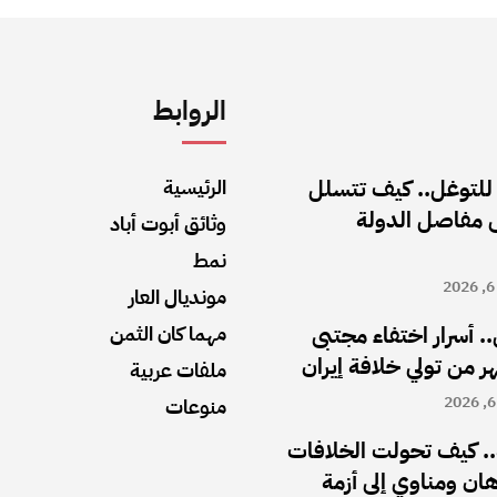
الروابط
 للتوغل.. كيف تتسلل
الرئيسية
ى مفاصل الدولة
وثائق أبوت أباد
نمط
مونديال العار
.. أسرار اختفاء مجتبى
مهما كان الثمن
ملفات عربية
منوعات
. كيف تحولت الخلافات
رهان ومناوي إلى أزمة