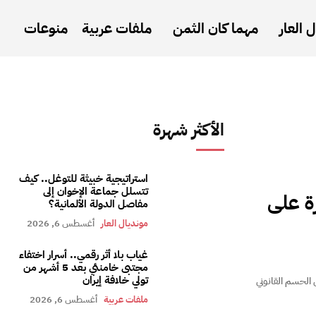
 العار
مهما كان الثمن
ملفات عربية
منوعات
الأكثر شهرة
استراتيجية خبيثة للتوغل.. كيف
تتسلل جماعة الإخوان إلى
رة على
مفاصل الدولة الألمانية؟
مونديال العار
أغسطس 6, 2026
غياب بلا أثر رقمي.. أسرار اختفاء
مجتبى خامنئي بعد 5 أشهر من
تولي خلافة إيران
الحسم القانوني
ملفات عربية
أغسطس 6, 2026