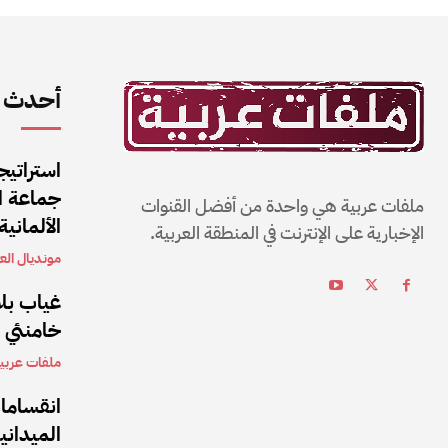
أحدث ا
استراتيج
جماعة ال
ملفات عربية هي واحدة من أفضل القنوات
الألمانية
الإخبارية على الإنترنت في المنطقة العربية.
مونديال العا
غياب بلا
خامنئي بعد 5 أشهر من تولي
ملفات عربي
انقساما
الميداني