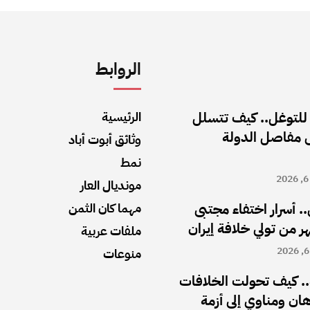
الروابط
 للتوغل.. كيف تتسلل
الرئيسية
ى مفاصل الدولة
وثائق أبوت أباد
نمط
مونديال العار
.. أسرار اختفاء مجتبى
مهما كان الثمن
ملفات عربية
منوعات
. كيف تحولت الخلافات
رهان ومناوي إلى أزمة