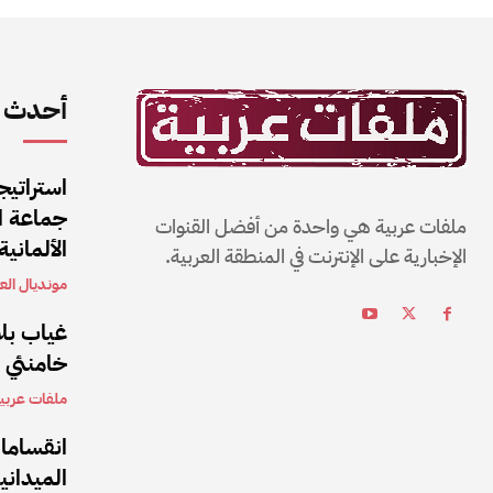
أحدث ا
استراتيج
جماعة ال
ملفات عربية هي واحدة من أفضل القنوات
الألمانية
الإخبارية على الإنترنت في المنطقة العربية.
مونديال العا
غياب بلا
خامنئي بعد 5 أشهر من تولي
ملفات عربي
انقساما
الميداني