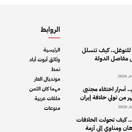
الروابط
 للتوغل.. كيف تتسلل
الرئيسية
ى مفاصل الدولة
وثائق أبوت أباد
نمط
مونديال العار
.. أسرار اختفاء مجتبى
مهما كان الثمن
ملفات عربية
منوعات
. كيف تحولت الخلافات
رهان ومناوي إلى أزمة