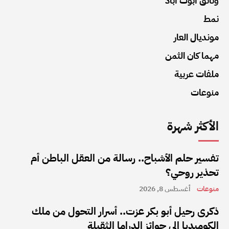
وثائق أبوت أباد
نمط
مونديال العار
مهما كان الثمن
ملفات عربية
منوعات
الأكثر شهرة
تفسير حلم الأشباح.. رسالة من العقل الباطن أم
تحذير روحي؟
منوعات
أغسطس 8, 2026
ذكرى رحيل أبو بكر عزت.. أسرار التحول من ملك
الكوميديا إلى جوائز الدراما الثقيلة