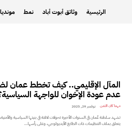
الرئيسية
وثائق أبوت أباد
نمط
مونديال
المآل الإقليمي.. كيف تخطط عمان لض
عدم عودة الإخوان للواجهة السياسية؟
مهما كان الثمن
نوفمبر 29, 2025
تشهد سلطنة عُمان في السنوات الأخيرة تحولات لافتة في بنيتها السياسية والأمنية
يتعلق بملف التنظيمات ذات الطابع الأيديولوجي، وعلى رأسها...