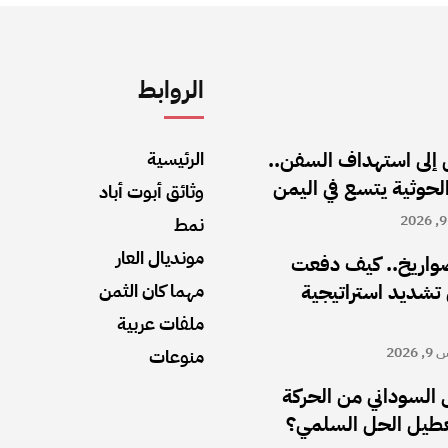
الروابط
 إلى استهداف السفن..
الرئيسية
لحوثية يتسع في اليمن
وثائق أبوت أباد
نمط
مونديال العار
لصواريخ.. كيف دفعت
 تشديد استراتيجية
مهما كان الثمن
ملفات عربية
202
منوعات
السوداني من الحركة
لتعطيل الحل السلمي؟