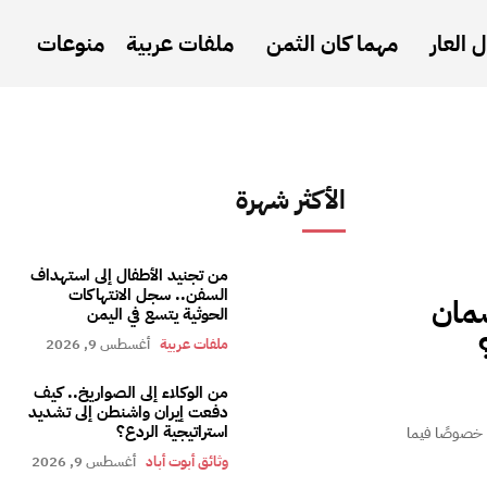
 العار
مهما كان الثمن
ملفات عربية
منوعات
الأكثر شهرة
من تجنيد الأطفال إلى استهداف
السفن.. سجل الانتهاكات
مان
الحوثية يتسع في اليمن
ملفات عربية
أغسطس 9, 2026
من الوكلاء إلى الصواريخ.. كيف
دفعت إيران واشنطن إلى تشديد
استراتيجية الردع؟
، خصوصًا فيما
وثائق أبوت أباد
أغسطس 9, 2026