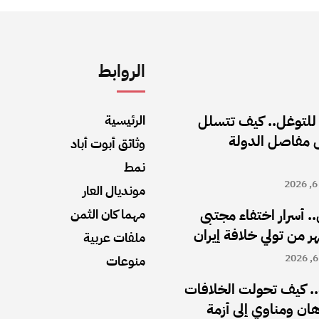
الروابط
 للتوغل.. كيف تتسلل
الرئيسية
ى مفاصل الدولة
وثائق أبوت أباد
نمط
مونديال العار
.. أسرار اختفاء مجتبى
مهما كان الثمن
ملفات عربية
منوعات
. كيف تحولت الخلافات
رهان ومناوي إلى أزمة