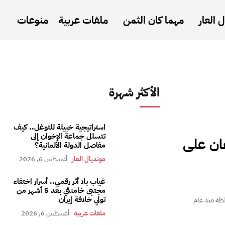
 العار
مهما كان الثمن
ملفات عربية
منوعات
الأكثر شهرة
استراتيجية خبيثة للتوغل.. كيف
تتسلل جماعة الإخوان إلى
ان على
مفاصل الدولة الألمانية؟
مونديال العار
أغسطس 6, 2026
غياب بلا أثر رقمي.. أسرار اختفاء
مجتبى خامنئي بعد 5 أشهر من
تولي خلافة إيران
لطة منذ عام
ملفات عربية
أغسطس 6, 2026