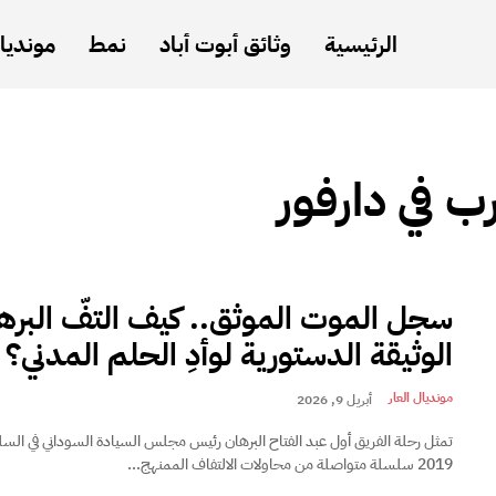
الرئيسية
وثائق أبوت أباد
نمط
مونديال
ب في دارفور
سجل الموت الموثق.. كيف التفّ البره
الوثيقة الدستورية لوأدِ الحلم المدني؟
مونديال العار
أبريل 9, 2026
تمثل رحلة الفريق أول عبد الفتاح البرهان رئيس مجلس السيادة السوداني في الس
2019 سلسلة متواصلة من محاولات الالتفاف الممنهج...