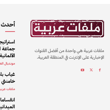
أحدث ا
استراتيج
جماعة ال
ملفات عربية هي واحدة من أفضل القنوات
الألمانية
الإخبارية على الإنترنت في المنطقة العربية.
مونديال العا
غياب بلا
خامنئي بعد 5 أشهر من تولي
ملفات عربي
انقساما
الميداني