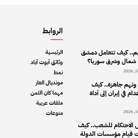
الروابط
اليم.. كيف تتعامل دمشق
الرئيسية
 شمال وشرق سوريا؟
وثائق أبوت أباد
نمط
مونديال العار
تهم جاهزة.. كيف
ام في إيران إلى أداة
مهما كان الثمن
ملفات عربية
منوعات
 الاحتكام للشعب.. كيف
ت قيام مؤسسات الدولة