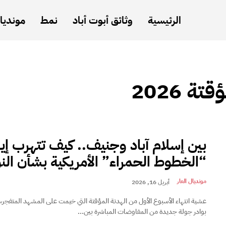
الرئيسية
وثائق أبوت أباد
نمط
مونديال
ة 2026
بين إسلام آباد وجنيف.. كيف تتهرب إي
“الخطوط الحمراء” الأمريكية بشأن ال
مونديال العار
أبريل 16, 2026
عشية انتهاء الأسبوع الأول من الهدنة المؤقتة التي خيمت على المشهد المتفجر، ت
بوادر جولة جديدة من المفاوضات المباشرة بين...