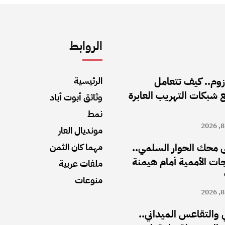
الروابط
أزوم.. كيف تتعامل
الرئيسية
شبكات التهريب العابرة
وثائق أبوت أباد
نمط
مونديال العار
 محك الحوار السلمي..
مهما كان الثمن
ت الأممية أمام هيمنة
ملفات عربية
منوعات
والتقاعس الميداني..