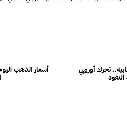
ية.. تحرك أوروبي
النفوذ
ا