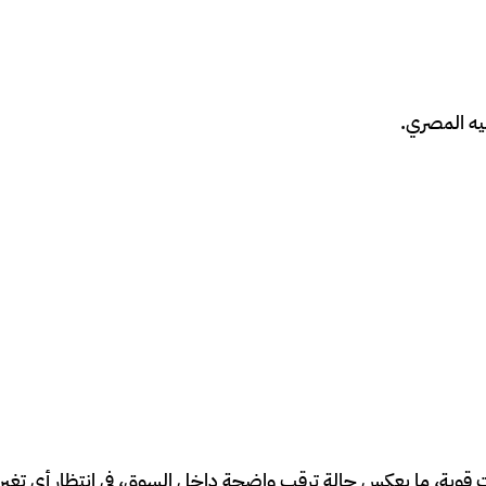
نيه المصري.
 قوية، ما يعكس حالة ترقب واضحة داخل السوق، في انتظار أي تغير