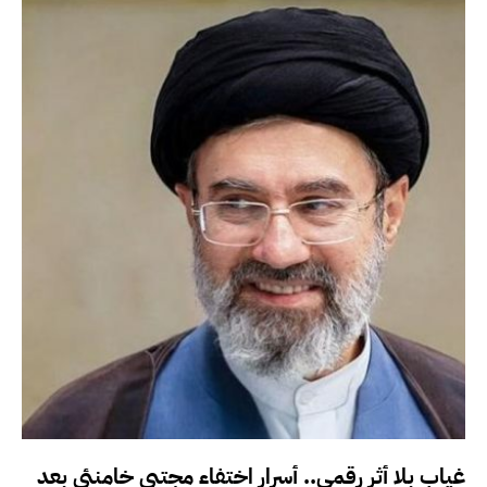
غياب بلا أثر رقمي.. أسرار اختفاء مجتبى خامنئي بعد