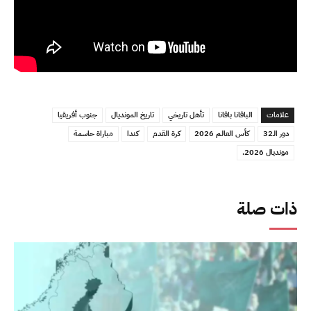
علامات
البافانا بافانا
تأهل تاريخي
تاريخ المونديال
جنوب أفريقيا
دور الـ32
كأس العالم 2026
كرة القدم
كندا
مباراة حاسمة
مونديال 2026.
ذات صلة