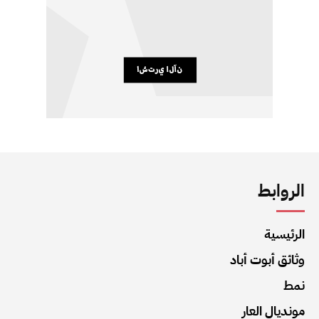
الروابط
الرئيسية
وثائق أبوت أباد
نمط
مونديال العار