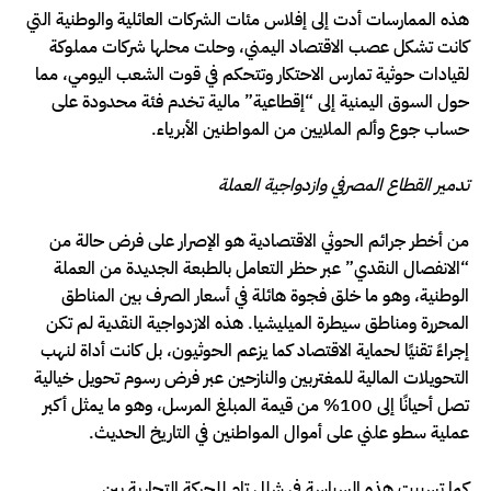
هذه الممارسات أدت إلى إفلاس مئات الشركات العائلية والوطنية التي
كانت تشكل عصب الاقتصاد اليمني، وحلت محلها شركات مملوكة
لقيادات حوثية تمارس الاحتكار وتتحكم في قوت الشعب اليومي، مما
حول السوق اليمنية إلى “إقطاعية” مالية تخدم فئة محدودة على
حساب جوع وألم الملايين من المواطنين الأبرياء.
تدمير القطاع المصرفي وازدواجية العملة
من أخطر جرائم الحوثي الاقتصادية هو الإصرار على فرض حالة من
“الانفصال النقدي” عبر حظر التعامل بالطبعة الجديدة من العملة
الوطنية، وهو ما خلق فجوة هائلة في أسعار الصرف بين المناطق
المحررة ومناطق سيطرة الميليشيا. هذه الازدواجية النقدية لم تكن
إجراءً تقنيًا لحماية الاقتصاد كما يزعم الحوثيون، بل كانت أداة لنهب
التحويلات المالية للمغتربين والنازحين عبر فرض رسوم تحويل خيالية
تصل أحيانًا إلى 100% من قيمة المبلغ المرسل، وهو ما يمثل أكبر
عملية سطو علني على أموال المواطنين في التاريخ الحديث.
كما تسببت هذه السياسة في شلل تام للحركة التجارية بين