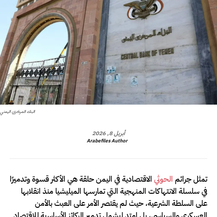
البنك المركزي اليمني
أبريل 8, 2026
Arabefiles Author
تمثل جرائم
الحوثي
الاقتصادية في اليمن حلقة هي الأكثر قسوة وتدميرًا
في سلسلة الانتهاكات المنهجية التي تمارسها الميليشيا منذ انقلابها
على السلطة الشرعية، حيث لم يقتصر الأمر على العبث بالأمن
العسكري والسياسي، بل امتد ليشمل تدمير الركائز الأساسية للاقتصاد