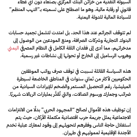
السيولة النقدية من خزائن البنك المركزي بصنعاء دون أي غطاء
قانوني أو رقابة مالية، وهو ما اصطلح على تسميته بـ”النهب المنظم”
للسيادة المالية للدولة اليمنية.
لم تتوقف الجرائم عند هذا الحد، بل امتدت لتشمل تجميد حسابات
البنوك التجارية وشركات الصرافة، ومنع المودعين من الوصول إلى
مدخراتهم، مما أدى إلى فقدان الثقة الكامل في النظام المصرفي
اليمني
وهروب الرساميل إلى الخارج أو تحولها إلى نشاطات غير رسمية.
هذه السياسة القاتلة تسببت في توقف صرف رواتب الموظفين
الحكوميين لأكثر من ثماني سنوات في المناطق الخاضعة لسيطرة
الميليشيا، رغم التحصيل المستمر والضخم للإيرادات السيادية من
ضرائب وجمارك ورسوم اتصالات، والتي تُقدَّر بمليارات الريالات شهريًا.
إن توظيف هذه الأموال لصالح “المجهود الحربي” بدلًا من الالتزامات
الاجتماعية يمثل جريمة حرب اقتصادية مكتملة الأركان، حيث يتم
استغلال حاجة الناس وفقرهم لتحويلهم إلى وقود لمعارك عبثية تخدم
الأجندة الإقليمية لمموليهم في طهران.