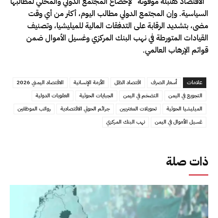
“الاقتصاد كقنبلة موقوتة” لإخضاع المجتمع الدولي والمحلي لمطالبها
السياسية. وإن المجتمع الدولي مطالب اليوم، أكثر من أي وقت
مضى، بتشديد الرقابة على التدفقات المالية للميليشيا، وتصنيف
القيادات المتورطة في نهب البنك المركزي وغسيل الأموال ضمن
قوائم الإرهاب العالمي.
علامات
أسعار الصرف
اقتصاد الظل
الأزمة الإنسانية
الاقتصاد اليمني 2026
التجويع في اليمن
التضخم في اليمن
الجبايات الحوثية
العقوبات الدولية
الميليشيا الحوثية
تحويلات المغتربين
جرائم الحوثي الاقتصادية
رواتب الموظفين
غسيل الأموال في اليمن
نهب البنك المركزي
ذات صلة