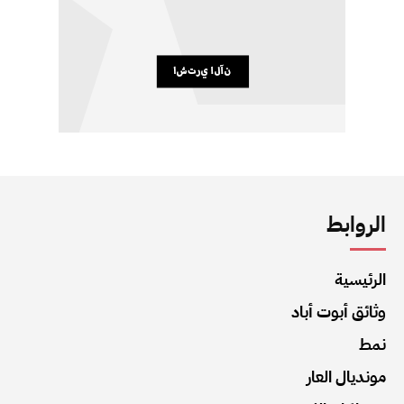
الروابط
الرئيسية
وثائق أبوت أباد
نمط
مونديال العار