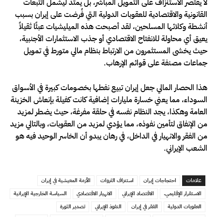
لا يقتصر الاستنزاف على التمويل المباشر، بل يمتد ليشمل التبعات
القانونية والاقتصادية للعقوبات الدولية التي فُرضت على إيران بسبب
أنشطة وكلائها المسلحين، لقد أصبحت هذه الميليشيات عبئًا ثقيلاً
يعيق أي محاولة للانفتاح الاقتصادي أو جذب الاستثمارات الأجنبية،
حيث يخشى المستثمرون من الارتباط بنظام مالي متورط في تمويل
جماعات مصنفة على قوائم الإرهاب.
هذا الحصار المالي جعل إيران تبيع نفطها بخصومات كبيرة في الأسواق
السوداء، مما يعني خسارة مليارات إضافية كانت كفيلة بإنعاش الخزينة
العامة وهكذا، يجد النظام نفسه في حلقة مفرغة، حيث يضطر لمزيد
من الإنفاق لتأمين نفوذه، مما يؤدي لمزيد من العقوبات، وبالتالي مزيد
من الفقر والانهيار في الداخل، في رهان يبدو أن الخاسر الوحيد فيه هو
الشعب الإيراني.
علامات
احتجاجات إيران
استنزاف الثروات
الأزمة المعيشية في إيران
الاستقرار الإقليمي.
الاقتصاد الإيراني
الانهيار الاقتصادي
السياسة الخارجية الإيرانية
العقوبات الدولية
الفقر في إيران
النفوذ الإيراني
تصدير الثورة