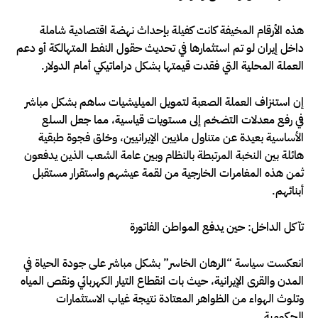
هذه الأرقام المخيفة كانت كفيلة بإحداث نهضة اقتصادية شاملة
داخل إيران لو تم استثمارها في تحديث حقول النفط المتهالكة أو دعم
العملة المحلية التي فقدت قيمتها بشكل دراماتيكي أمام الدولار.
إن استنزاف العملة الصعبة لتمويل الميليشيات ساهم بشكل مباشر
في رفع معدلات التضخم إلى مستويات قياسية، مما جعل السلع
الأساسية بعيدة عن متناول ملايين الإيرانيين، وخلق فجوة طبقية
هائلة بين النخبة المرتبطة بالنظام وبين عامة الشعب الذين يدفعون
ثمن هذه المغامرات الخارجية من لقمة عيشهم واستقرار مستقبل
أبنائهم.
تآكل الداخل: حين يدفع المواطن الفاتورة
انعكست سياسة “الرهان الخاسر” بشكل مباشر على جودة الحياة في
المدن والقرى الإيرانية، حيث بات انقطاع التيار الكهربائي ونقص المياه
وتلوث الهواء من الظواهر المعتادة نتيجة غياب الاستثمارات
الحكومية.