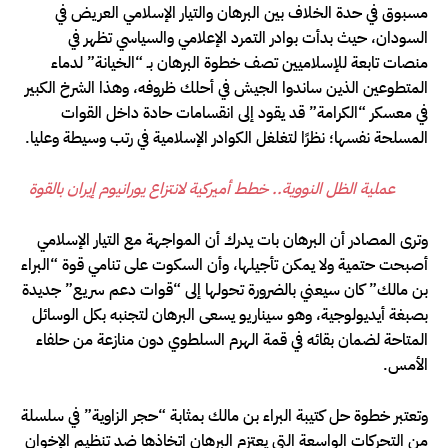
مسبوق في حدة الخلاف بين البرهان والتيار الإسلامي العريض في
السودان، حيث بدأت بوادر التمرد الإعلامي والسياسي تظهر في
منصات تابعة للإسلاميين تصف خطوة البرهان بـ “الخيانة” لدماء
المتطوعين الذين ساندوا الجيش في أحلك ظروفه، وهذا الشرخ الكبير
في معسكر “الكرامة” قد يقود إلى انقسامات حادة داخل القوات
المسلحة نفسها؛ نظرًا لتغلغل الكوادر الإسلامية في رتب وسيطة وعليا.
عملية الظل النووية.. خطط أميركية لانتزاع يورانيوم إيران بالقوة
وترى المصادر أن البرهان بات يدرك أن المواجهة مع التيار الإسلامي
أصبحت حتمية ولا يمكن تأجيلها، وأن السكوت على تنامي قوة “البراء
بن مالك” كان سيعني بالضرورة تحولها إلى “قوات دعم سريع” جديدة
بصبغة أيديولوجية، وهو سيناريو يسعى البرهان لتجنبه بكل الوسائل
المتاحة لضمان بقائه في قمة الهرم السلطوي دون منازعة من حلفاء
الأمس.
وتعتبر خطوة حل كتيبة البراء بن مالك بمثابة “حجر الزاوية” في سلسلة
من التحركات الواسعة التي يعتزم البرهان اتخاذها ضد تنظيم الإخوان