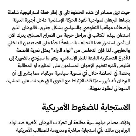
حيث ترى مصادر أن هذه الخطوة تأتي في إطار خطة استراتيجية شاملة
يتبناها البرهان لمواجهة نفوذ الحركة الإسلامية داخل أجهزة الدولة
وإضعاف موقفها التفاوضي والسياسي بشكل جذري، فالبرهان الذي
استعان بهذه الكتائب في مراحل حرجة من الصراع المسلح، يدرك الآن
أن ثمن استمرار هذا التحالف بات باهظًا جدًا على الصعيدين الداخلي
والخارجي، لذا فإن التخلص من “لواء البراء” يمثل ضربة قاصمة
للأذرع العسكرية التابعة للتيار الإسلامي، وهو ما سيؤدي بالضرورة إلى
تقليص قدرة تنظيم الإخوان المسلمين على المناورة أو المطالبة
بحصة في السلطة خلال أي تسوية سياسية مرتقبة، مما يشير إلى أن
البرهان قد قرر رسميًا فك الارتباط مع القوى التي هيمنت على المشهد
السوداني لعقود طويلة.
الاستجابة للضغوط الأمريكية
وتؤكد مصادر دبلوماسية مطلعة أن تحركات البرهان الأخيرة ضد لواء
البراء بن مالك تأتي استجابة مباشرة ومدروسة للمطالب الأمريكية