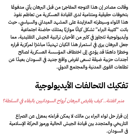
وقالت مصادر إن هذا التوجه المفاجئ من قبل البرهان يأتي مدفوعًا
بتخوفات حقيقية ومتنامية لدى القيادة العسكرية من تعاظم نفوذ
هذا اللواء وسيطرته المتزايدة على المشهد الميداني والسياسي، حيث
باتت “كتيبة البراء” تشكل كيانًا موازيًا يمتلك حاضنة اجتماعية
وأيديولوجية تتجاوز في كثير من الأحيان تراتبية الجيش التقليدية، مما
جعل البرهان يرى في استمرار هذا الكيان تهديدًا مباشرًا لمركزية قراره
وخطرًا داهمًا قد يؤدي إلى اختطاف المؤسسة العسكرية لصالح
أجندات حزبية ضيقة تسعى لفرض واقع جديد في السودان بعيدًا عن
تطلعات القوى المدنية والمجتمع الدولي.
تفكيك التحالفات الأيديولوجية
منبر الفتنة.. كيف يقايض البرهان أرواح السودانيين بالبقاء في السلطة؟
إن قرار حل لواء البراء بن مالك لا يمكن قراءته بمعزل عن الصراع
التاريخي والمتجدد بين قيادة الجيش الحالية ورموز الحركة الإسلامية
في السودان.