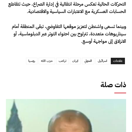
التحركات الحالية تعكس مرحلة انتقالية في إدارة الصراع، حيث تتقاطع
الحسابات العسكرية مع الاعتبارات السياسية والاقتصادية.
وبينما تسعى واشنطن لتعزيز موقعها التفاوضي، تبقى المنطقة أمام
سيناريوهات متعددة، تتراوح بين احتواء التوتر عبر الدبلوماسية، أو
الانزلاق إلى مواجهة أوسع.
علامات
اسرائيل
الحوثي
ايران
ترامب
حزب الله
روسيا
ذات صلة