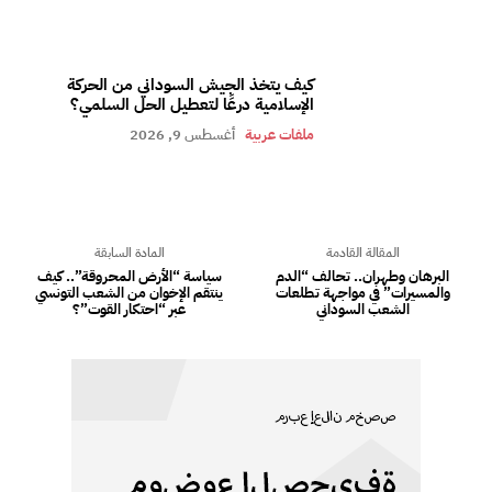
كيف يتخذ الجيش السوداني من الحركة
الإسلامية درعًا لتعطيل الحل السلمي؟
ملفات عربية
أغسطس 9, 2026
المقالة القادمة
المادة السابقة
البرهان وطهران.. تحالف “الدم
سياسة “الأرض المحروقة”.. كيف
والمسيرات” في مواجهة تطلعات
ينتقم الإخوان من الشعب التونسي
الشعب السوداني
عبر “احتكار القوت”؟