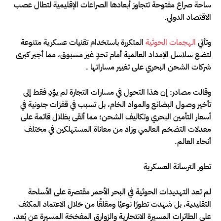
ساحة صراع مفتوحة تتجاوز أبعادها الصراعات الإقليمية لتطال عصب
الاقتصاد الدولي.
وتأتي
الهجمات الحوثية
المتكررة باستخدام تقنيات عسكرية متنوعة
لتضع سلاسل الإمداد العالمية أمام تحدٍ غير مسبوق، مما أجبر كبرى
شركات الشحن البحري على تغيير مساراتها .
وقالت مصادر: إن هذا التحول في مسارات التجارة لم يؤدِ فقط إلى
تأخير وصول البضائع والمواد الخام، بل تسبب في قفزات جنونية في
أسعار التأمين البحري وتكاليف الشحن؛ مما ألقى بظلال قاتمة على
معدلات التضخم العالمي وزاد من معاناة المستهلكين في مختلف
أنحاء العالم.
تطور الترسانة العسكرية
لم تعد التهديدات الحوثية في البحر الأحمر مقتصرة على الأسلحة
التقليدية، بل شهدت تطورًا نوعيًا ومقلقًا من خلال الاعتماد المكثف
على الطائرات المسيرة الانتحارية والزوارق المفخخة المسيرة عن بُعد،