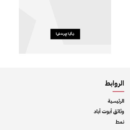
الروابط
الرئيسية
وثائق أبوت أباد
نمط