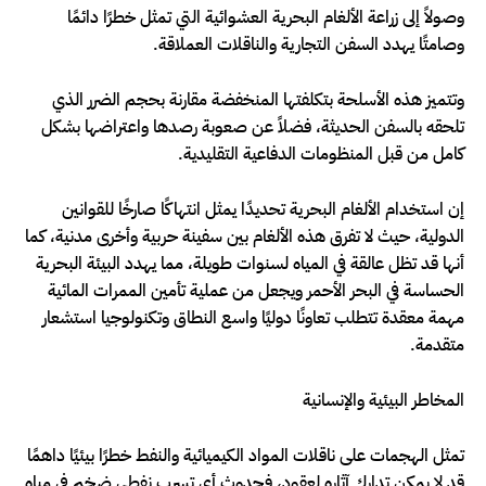
وصولاً إلى زراعة الألغام البحرية العشوائية التي تمثل خطرًا دائمًا
وصامتًا يهدد السفن التجارية والناقلات العملاقة.
وتتميز هذه الأسلحة بتكلفتها المنخفضة مقارنة بحجم الضرر الذي
تلحقه بالسفن الحديثة، فضلاً عن صعوبة رصدها واعتراضها بشكل
كامل من قبل المنظومات الدفاعية التقليدية.
إن استخدام الألغام البحرية تحديدًا يمثل انتهاكًا صارخًا للقوانين
الدولية، حيث لا تفرق هذه الألغام بين سفينة حربية وأخرى مدنية، كما
أنها قد تظل عالقة في المياه لسنوات طويلة، مما يهدد البيئة البحرية
الحساسة في البحر الأحمر ويجعل من عملية تأمين الممرات المائية
مهمة معقدة تتطلب تعاونًا دوليًا واسع النطاق وتكنولوجيا استشعار
متقدمة.
المخاطر البيئية والإنسانية
تمثل الهجمات على ناقلات المواد الكيميائية والنفط خطرًا بيئيًا داهمًا
قد لا يمكن تدارك آثاره لعقود، فحدوث أي تسرب نفطي ضخم في مياه