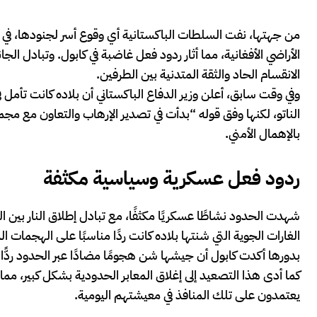
من جهتها، نفت السلطات الباكستانية أي وقوع أسر لجنودها، في ح
الأراضي الأفغانية، مما أثار ردود فعل غاضبة في كابول. وتبادل ا
الانقسام الحاد والثقة المتدنية بين الطرفين.
وفي وقت سابق، أعلن وزير الدفاع الباكستاني أن بلاده كانت تأمل 
الناتو، لكنها وفق قوله “بدأت في تصدير الإرهاب والتعاون مع م
بالإهمال الأمني.
ردود فعل عسكرية وسياسية مكثفة
شهدت الحدود نشاطًا عسكريًا مكثفًا، مع تبادل إطلاق النار بين ال
الغارات الجوية التي شنتها بلاده كانت ردًا مناسبًا على الهجمات ا
بدورها أكدت كابول أن جيشها شن هجومًا مضادًا عبر الحدود ردًّا 
كما أدى هذا التصعيد إلى إغلاق المعابر الحدودية بشكل كبير، مما 
يعتمدون على تلك المنافذ في معيشتهم اليومية.