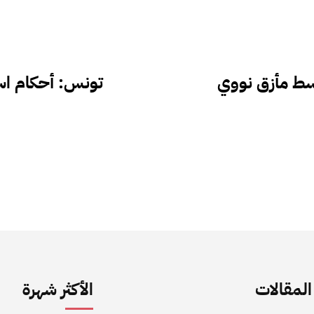
ط مأزق نووي
تونس: أحكام اس
لمقالات
الأكثر شهرة