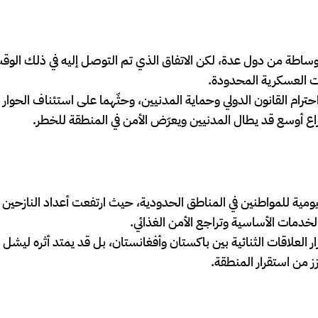
بوساطة من دول عدة، لكن الاتفاق الذي تم التوصل إليه في ذلك الوقت
ات العسكرية المحدودة.
حترام القانون الدولي وحماية المدنيين، وحثّهما على استئناف الحوار
راع أوسع قد يطال المدنيين ويعرّض الأمن في المنطقة للخطر.
ليومية للمواطنين في المناطق الحدودية، حيث ارتفعت أعداد النازحين د
خدمات الأساسية وتراجع الأمن الغذائي.
ر العلاقات الثنائية بين باكستان وأفغانستان، بل قد يمتد أثره ليشل
ز من استقرار المنطقة.