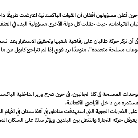
ين أعلن مسؤولون أفغان أن القوات الباكستانية اعترضت طريقًا داخ
لجانبان الاتهامات، حيث حمّلت كل دولة الأخرى مسؤولية البدء في الع
في أن تركز حركة طالبان على رفاهية شعبها وتحقيق الاستقرار بعد ان
جموعات مسلحة متعددة”، متوعدًا برد قوي إذا لم تتراجع كابول عن ما
وحدات المسلحة في كلا الجانبين، في حين صرح وزير الداخلية الباكستا
لمستمرة من داخل الأراضي الأفغانية.
على الضربات الجوية التي استهدفت مناطق في أفغانستان في الأيام ال
يعرقل حركة التجارة والتنقل بين البلدين ويؤثر سلبًا على السكان الم