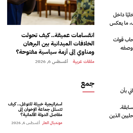
ليًا داخل
نف، ما يعكس
انقسامات عميقة.. كيف تحولت
سحاب قوات
الخلافات الميدانية بين البرهان
 وصفه
ومناوي إلى أزمة سياسية مفتوحة؟
ملفات عربية
أغسطس 6, 2026
جمع
ني بأن
استراتيجية خبيثة للتوغل.. كيف
سابقة.
تتسلل جماعة الإخوان إلى
مفاصل الدولة الألمانية؟
حليين الذين
مونديال العار
أغسطس 6, 2026