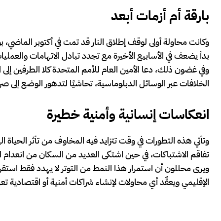
بارقة أم أزمات أبعد
وكانت محاولة أولى لوقف إطلاق النار قد تمت في أكتوبر الماضي، 
بدأ يضعف في الأسابيع الأخيرة مع تجدد تبادل الاتهامات والعملي
وفي غضون ذلك، دعا الأمين العام للأمم المتحدة كلا الطرفين إلى ا
الخلافات عبر الوسائل الدبلوماسية، تحاشيًا لتدهور الوضع إلى ص
انعكاسات إنسانية وأمنية خطيرة
وتأتي هذه التطورات في وقت تتزايد فيه المخاوف من تأثر الحياة ا
تفاقم الاشتباكات، في حين اشتكى العديد من السكان من انعدام ال
ويرى محللون أن استمرار هذا النمط من التوتر لا يهدد فقط استقرا
الإقليمي ويعقّد أي محاولات لإنشاء شراكات أمنية أو اقتصادية تعز